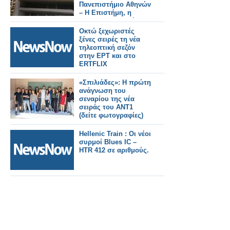
Πανεπιστήμιο Αθηνών
– Η Επιστήμη, η
Έρευνα, η Διεθνής
Αναγνώριση, οι
Οκτώ ξεχωριστές
Επαγγελματικές
ξένες σειρές τη νέα
Προοπτικές
τηλεοπτική σεζόν
στην ΕΡΤ και στο
ERTFLIX
«Σπιλιάδες»: Η πρώτη
ανάγνωση του
σεναρίου της νέα
σειράς του ΑΝΤ1
(δείτε φωτογραφίες)
Hellenic Train : Οι νέοι
συρμοί Blues IC –
HTR 412 σε αριθμούς.