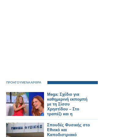
ΠΡΟΗΓΟΥΜΕΝΑ ΑΡΘΡΑ
Mega: Σχέδιο για
καθημερινή εκπομπή
με τη Σίσσυ
Χρηστίδου – Στο
τραπέζι και η
μετακίνηση της
Αναστασίας Γιάμαλη
Σπουδές Φυσικής στο
Εθνικό και
Καποδιστριακό