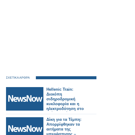
ΣΧΕΤΙΚΑ ΑΡΘΡΑ
Hellenic Train:
Διεκόπη
σιδηροδρομική
κυκλοφορία και η
ηλεκτροδότηση στο
τμήμα Οινόη –
Χαλκίδα, εξαιτίας
Δίκη για τα Τέμπη:
πυρκαγιάς.
Απορρίφθηκαν τα
αιτήματα της
υπεράσπισης –