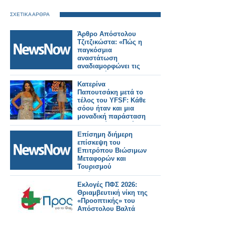
ΣΧΕΤΙΚΑ ΑΡΘΡΑ
Άρθρο Απόστολου
Τζιτζικώστα: «Πώς η
παγκόσμια
αναστάτωση
αναδιαμορφώνει τις
μεταφορές και τον
τουρισμό»
Κατερίνα
Παπουτσάκη μετά το
τέλος του YFSF: Κάθε
σόου ήταν και μια
μοναδική παράσταση
που ξεχείλιζε ταλέντο
Επίσημη διήμερη
επίσκεψη του
Επιτρόπου Βιώσιμων
Μεταφορών και
Τουρισμού
Απόστολου
Τζιτζικώστα στο
Εκλογές ΠΦΣ 2026:
Βερολίνο - Εγκαινίασε
Θριαμβευτική νίκη της
τη σιδηροδρομική
«Προοπτικής» του
σύνδεση Πράγας –
Απόστολου Βαλτά
Βερολίνου -
Κοπεγχάγης.