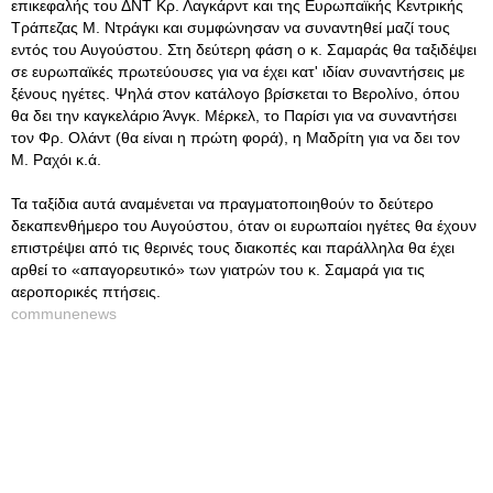
επικεφαλής του ΔΝΤ Κρ. Λαγκάρντ και της Ευρωπαϊκής Κεντρικής
Τράπεζας Μ. Ντράγκι και συμφώνησαν να συναντηθεί μαζί τους
εντός του Αυγούστου. Στη δεύτερη φάση ο κ. Σαμαράς θα ταξιδέψει
σε ευρωπαϊκές πρωτεύουσες για να έχει κατ' ιδίαν συναντήσεις με
ξένους ηγέτες. Ψηλά στον κατάλογο βρίσκεται το Βερολίνο, όπου
θα δει την καγκελάριο Άνγκ. Μέρκελ, το Παρίσι για να συναντήσει
τον Φρ. Ολάντ (θα είναι η πρώτη φορά), η Μαδρίτη για να δει τον
Μ. Ραχόι κ.ά.
Τα ταξίδια αυτά αναμένεται να πραγματοποιηθούν το δεύτερο
δεκαπενθήμερο του Αυγούστου, όταν οι ευρωπαίοι ηγέτες θα έχουν
επιστρέψει από τις θερινές τους διακοπές και παράλληλα θα έχει
αρθεί το «απαγορευτικό» των γιατρών του κ. Σαμαρά για τις
αεροπορικές πτήσεις.
communenews