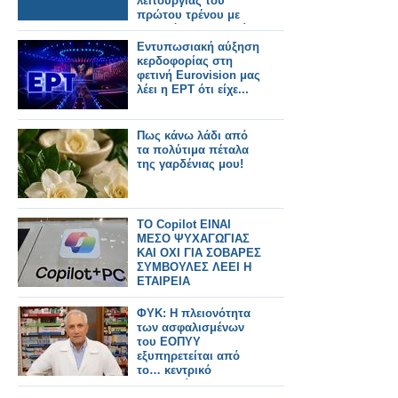
λειτουργίας του
πρώτου τρένου με
υδρογόνο στην Ινδία,
αποκαλώντας το
Εντυπωσιακή αύξηση
επιτυχημένο
κερδοφορίας στη
παράδειγμα της
φετινή Eurovision μας
καμπάνιας «Make in
λέει η ΕΡΤ ότι είχε...
India»
Πως κάνω λάδι από
τα πολύτιμα πέταλα
της γαρδένιας μου!
TO Copilot ΕΙΝΑΙ
ΜΕΣΟ ΨΥΧΑΓΩΓΙΑΣ
ΚΑΙ ΟΧΙ ΓΙΑ ΣΟΒΑΡΕΣ
ΣΥΜΒΟΥΛΕΣ ΛΕΕΙ Η
ΕΤΑΙΡΕΙΑ
ΦΥΚ: Η πλειονότητα
των ασφαλισμένων
του ΕΟΠΥΥ
εξυπηρετείται από
το… κεντρικό
φαρμακείο του