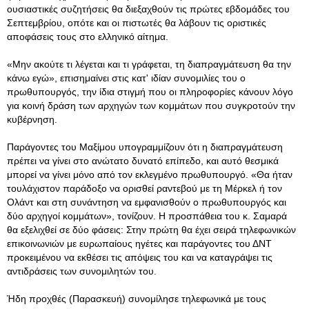
ουσιαστικές συζητήσεις θα διεξαχθούν τις πρώτες εβδομάδες του
Σεπτεμβρίου, οπότε και οι πιστωτές θα λάβουν τις οριστικές
αποφάσεις τους στο ελληνικό αίτημα.
«Μην ακούτε τι λέγεται και τι γράφεται, τη διαπραγμάτευση θα την
κάνω εγώ», επισημαίνει στις κατ' ιδίαν συνομιλίες του ο
πρωθυπουργός, την ίδια στιγμή που οι πληροφορίες κάνουν λόγο
για κοινή δράση των αρχηγών των κομμάτων που συγκροτούν την
κυβέρνηση.
Παράγοντες του Μαξίμου υπογραμμίζουν ότι η διαπραγμάτευση
πρέπει να γίνει στο ανώτατο δυνατό επίπεδο, και αυτό θεσμικά
μπορεί να γίνει μόνο από τον εκλεγμένο πρωθυπουργό. «Θα ήταν
τουλάχιστον παράδοξο να ορισθεί ραντεβού με τη Μέρκελ ή τον
Ολάντ και στη συνάντηση να εμφανισθούν ο πρωθυπουργός και
δύο αρχηγοί κομμάτων», τονίζουν. Η προσπάθεια του κ. Σαμαρά
θα εξελιχθεί σε δύο φάσεις: Στην πρώτη θα έχει σειρά τηλεφωνικών
επικοινωνιών με ευρωπαίους ηγέτες και παράγοντες του ΔΝΤ
προκειμένου να εκθέσει τις απόψεις του και να καταγράψει τις
αντιδράσεις των συνομιλητών του.
Ήδη προχθές (Παρασκευή) συνομίλησε τηλεφωνικά με τους