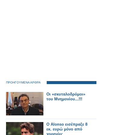
Οργανισμού – Τι λέει
στο parapolitika.gr ο
Απόστολος Βαλτάς
ΠΡΟΗΓΟΥΜΕΝΑ ΑΡΘΡΑ
Οι «σκυταλοδρόμοι»
του Μνημονίου...!!!
Ο Alonso εισέπραξε 8
εκ. ευρώ μόνο από
χορηγίες