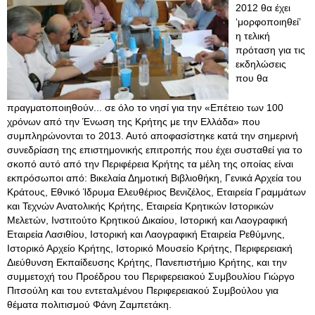
2012 θα έχει
‘μορφοποιηθεί’
η τελική
πρόταση για τις
εκδηλώσεις
που θα
πραγματοποιηθούν... σε όλο το νησί για την «Επέτειο των 100
χρόνων από την Ένωση της Κρήτης με την Ελλάδα» που
συμπληρώνονται το 2013. Αυτό αποφασίστηκε κατά την σημερινή
συνεδρίαση της επιστημονικής επιτροπής που έχει συσταθεί για το
σκοπό αυτό από την Περιφέρεια Κρήτης τα μέλη της οποίας είναι
εκπρόσωποι από: Βικελαία Δημοτική Βιβλιοθήκη, Γενικά Αρχεία του
Κράτους, Εθνικό Ίδρυμα Ελευθέριος Βενιζέλος, Εταιρεία Γραμμάτων
και Τεχνών Ανατολικής Κρήτης, Εταιρεία Κρητικών Ιστορικών
Μελετών, Ινστιτούτο Κρητικού Δικαίου, Ιστορική και Λαογραφική
Εταιρεία Λασιθίου, Ιστορική και Λαογραφική Εταιρεία Ρεθύμνης,
Ιστορικό Αρχείο Κρήτης, Ιστορικό Μουσείο Κρήτης, Περιφερειακή
Διεύθυνση Εκπαίδευσης Κρήτης, Πανεπιστήμιο Κρήτης, και την
συμμετοχή του Προέδρου του Περιφερειακού Συμβουλίου Γιώργο
Πιτσούλη και του εντεταλμένου Περιφερειακού Συμβούλου για
θέματα πολιτισμού Φάνη Ζαμπετάκη.