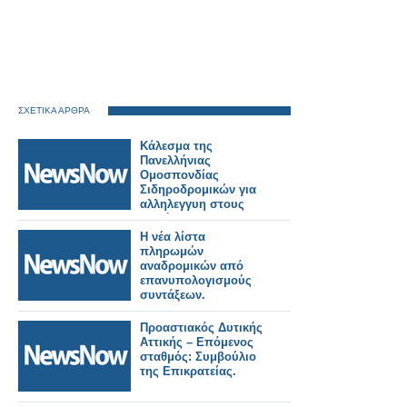
ΣΧΕΤΙΚΑ ΑΡΘΡΑ
Κάλεσμα της
Πανελλήνιας
Ομοσπονδίας
Σιδηροδρομικών για
αλληλεγγυη στους
πυρόπληκτους της
Δυτικής Αττικής.
Η νέα λίστα
πληρωμών
αναδρομικών από
επανυπολογισμούς
συντάξεων.
Προαστιακός Δυτικής
Αττικής – Επόμενος
σταθμός: Συμβούλιο
της Επικρατείας.