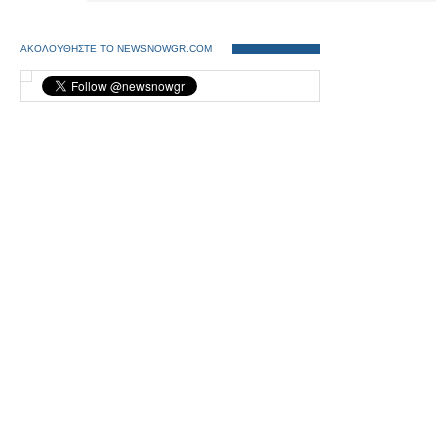
ΑΚΟΛΟΥΘΗΣΤΕ ΤΟ NEWSNOWGR.COM