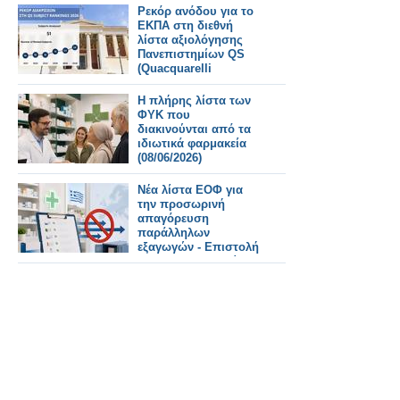
Ρεκόρ ανόδου για το
ΕΚΠΑ στη διεθνή
λίστα αξιολόγησης
Πανεπιστημίων QS
(Quacquarelli
Symonds)
Η πλήρης λίστα των
ΦΥΚ που
διακινούνται από τα
ιδιωτικά φαρμακεία
(08/06/2026)
Νέα λίστα ΕΟΦ για
την προσωρινή
απαγόρευση
παράλληλων
εξαγωγών - Επιστολή
ΠΦΣ προς εταιρείες
λογισμικού