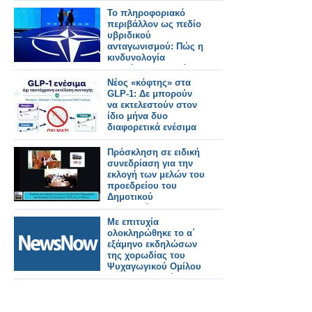
Το πληροφοριακό
περιβάλλον ως πεδίο
υβριδικού
ανταγωνισμού: Πώς η
κινδυνολογία
επηρέασε τη δημόσια
συζήτηση για τη
Νέος «κόφτης» στα
Σύνοδο του ΝΑΤΟ
GLP-1: Δε μπορούν
-Γράφει ο Δρ.
να εκτελεστούν στον
Κωνσταντίνος Π.
ίδιο μήνα δυο
Μπαλωμένος
διαφορετικά ενέσιμα
Πρόσκληση σε ειδική
συνεδρίαση για την
εκλογή των μελών του
προεδρείου του
Δημοτικού
Συμβουλίου και της
Δημοτικής Επιτροπής
Με επιτυχία
την Τετάρτη 1 Ιουλίου.
ολοκληρώθηκε το α΄
εξάμηνο εκδηλώσων
της χορωδίας του
Ψυχαγωγικού Ομίλου
Σιδηροδρομικών.