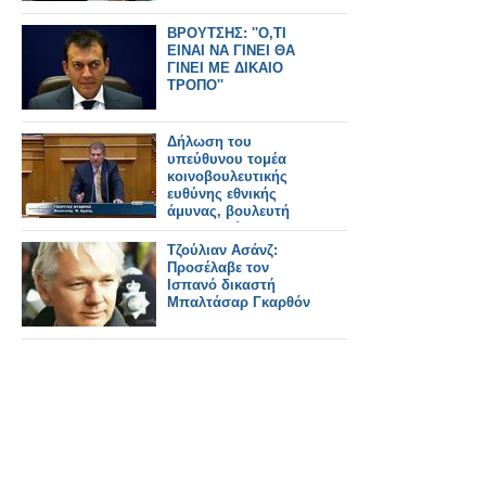
ΒΡΟΥΤΣΗΣ: ''Ο,ΤΙ
ΕΙΝΑΙ ΝΑ ΓΙΝΕΙ ΘΑ
ΓΙΝΕΙ ΜΕ ΔΙΚΑΙΟ
ΤΡΟΠΟ''
Δήλωση του
υπεύθυνου τομέα
κοινοβουλευτικής
ευθύνης εθνικής
άμυνας, βουλευτή
Αχαϊας Γιώργου
Ντάβρη για την
Τζούλιαν Ασάνζ:
παραίτηση του
Προσέλαβε τον
αρχηγού Γ.Ε.Σ.
Ισπανό δικαστή
Μπαλτάσαρ Γκαρθόν