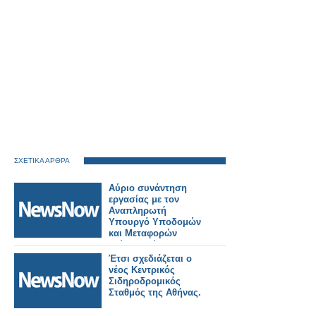
ΣΧΕΤΙΚΑ ΑΡΘΡΑ
Αύριο συνάντηση
εργασίας με τον
Αναπληρωτή
Υπουργό Υποδομών
και Μεταφορών
Γιώργο Κώτσηρα θα
έχει ο Κωνσταντίνος
Έτσι σχεδιάζεται ο
Γκιουλέκας.
νέος Κεντρικός
Σιδηροδρομικός
Σταθμός της Αθήνας.