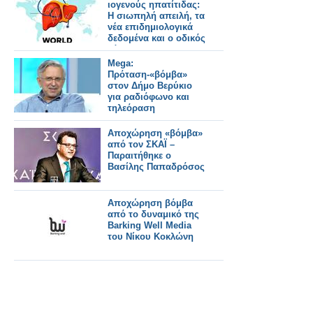
ιογενούς ηπατίτιδας:
Η σιωπηλή απειλή, τα
νέα επιδημιολογικά
δεδομένα και ο οδικός
χάρτης για την
εξάλειψη της νόσου
Mega:
Πρόταση-«βόμβα»
στον Δήμο Βερύκιο
για ραδιόφωνο και
τηλεόραση
Αποχώρηση «βόμβα»
από τον ΣΚΑΪ –
Παραιτήθηκε ο
Βασίλης Παπαδρόσος
Αποχώρηση βόμβα
από το δυναμικό της
Barking Well Media
του Νίκου Κοκλώνη