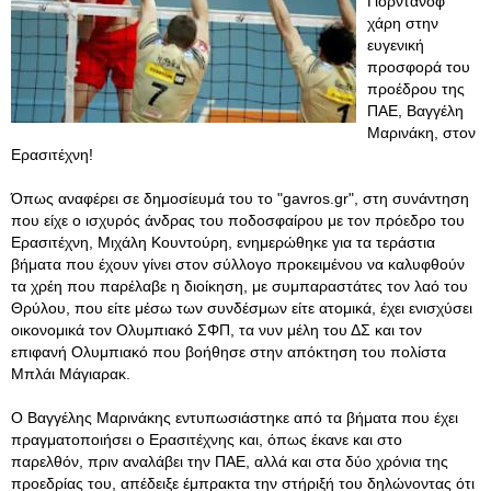
Γιορντάνοφ
χάρη στην
ευγενική
προσφορά του
προέδρου της
ΠΑΕ, Βαγγέλη
Μαρινάκη, στον
Ερασιτέχνη!
Όπως αναφέρει σε δημοσίευμά του το "gavros.gr", στη συνάντηση
που είχε ο ισχυρός άνδρας του ποδοσφαίρου με τον πρόεδρο του
Ερασιτέχνη, Μιχάλη Κουντούρη, ενημερώθηκε για τα τεράστια
βήματα που έχουν γίνει στον σύλλογο προκειμένου να καλυφθούν
τα χρέη που παρέλαβε η διοίκηση, με συμπαραστάτες τον λαό του
Θρύλου, που είτε μέσω των συνδέσμων είτε ατομικά, έχει ενισχύσει
οικονομικά τον Ολυμπιακό ΣΦΠ, τα νυν μέλη του ΔΣ και τον
επιφανή Ολυμπιακό που βοήθησε στην απόκτηση του πολίστα
Μπλάι Μάγιαρακ.
Ο Βαγγέλης Μαρινάκης εντυπωσιάστηκε από τα βήματα που έχει
πραγματοποιήσει ο Ερασιτέχνης και, όπως έκανε και στο
παρελθόν, πριν αναλάβει την ΠΑΕ, αλλά και στα δύο χρόνια της
προεδρίας του, απέδειξε έμπρακτα την στήριξή του δηλώνοντας ότι