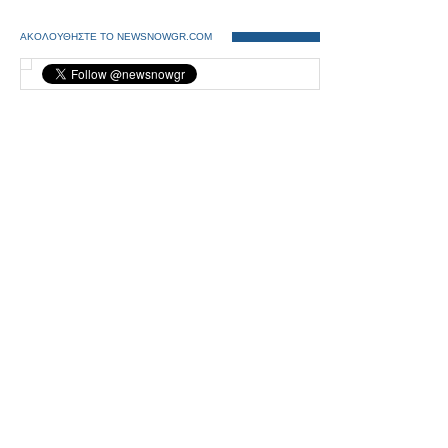
ΑΚΟΛΟΥΘΗΣΤΕ ΤΟ NEWSNOWGR.COM