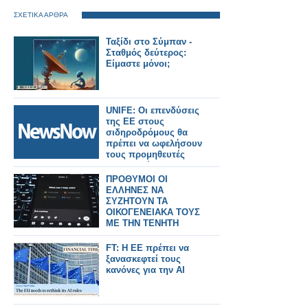
ΣΧΕΤΙΚΑ ΑΡΘΡΑ
Ταξίδι στο Σύμπαν -
Σταθμός δεύτερος:
Είμαστε μόνοι;
UNIFE: Οι επενδύσεις
της ΕΕ στους
σιδηροδρόμους θα
πρέπει να ωφελήσουν
τους προμηθευτές
που εδρεύουν στην
ΕΕ
ΠΡΟΘΥΜΟΙ ΟΙ
ΕΛΛΗΝΕΣ ΝΑ
ΣΥΖΗΤΟΥΝ ΤΑ
ΟΙΚΟΓΕΝΕΙΑΚΑ ΤΟΥΣ
ΜΕ ΤΗΝ ΤΕΝΗΤΗ
ΝΟΗΜΟΣΥΝΗ
FT: Η ΕΕ πρέπει να
ξανασκεφτεί τους
κανόνες για την AI