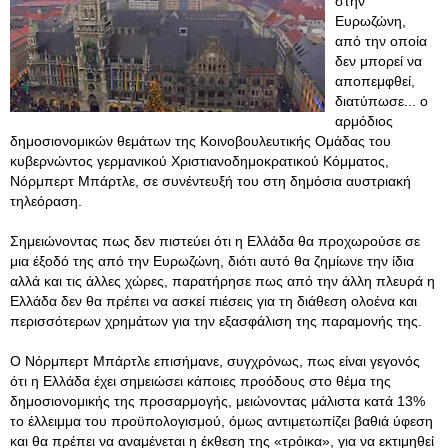
στην
Ευρωζώνη,
από την οποία
δεν μπορεί να
αποπεμφθεί,
διατύπωσε... ο
αρμόδιος
δημοσιονομικών θεμάτων της Κοινοβουλευτικής Ομάδας του
κυβερνώντος γερμανικού Χριστιανοδημοκρατικού Κόμματος,
Νόρμπερτ Μπάρτλε, σε συνέντευξή του στη δημόσια αυστριακή
τηλεόραση.
Σημειώνοντας πως δεν πιστεύει ότι η Ελλάδα θα προχωρούσε σε
μια έξοδό της από την Ευρωζώνη, διότι αυτό θα ζημίωνε την ίδια
αλλά και τις άλλες χώρες, παρατήρησε πως από την άλλη πλευρά η
Ελλάδα δεν θα πρέπει να ασκεί πιέσεις για τη διάθεση ολοένα και
περισσότερων χρημάτων για την εξασφάλιση της παραμονής της.
Ο Νόρμπερτ Μπάρτλε επισήμανε, συγχρόνως, πως είναι γεγονός
ότι η Ελλάδα έχει σημειώσει κάποιες προόδους στο θέμα της
δημοσιονομικής της προσαρμογής, μειώνοντας μάλιστα κατά 13%
το έλλειμμα του προϋπολογισμού, όμως αντιμετωπίζει βαθιά ύφεση
και θα πρέπει να αναμένεται η έκθεση της «τρόικα», για να εκτιμηθεί