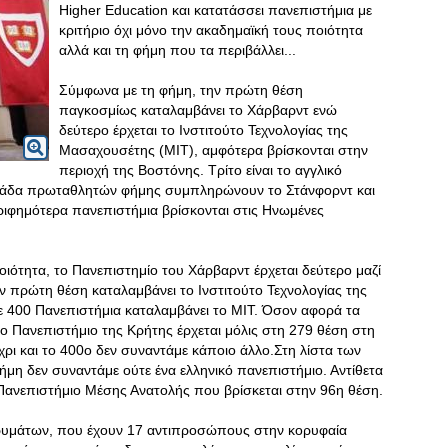
Higher Education και κατατάσσει πανεπιστήμια με
κριτήριο όχι μόνο την ακαδημαϊκή τους ποιότητα
αλλά και τη φήμη που τα περιβάλλει...
Σύμφωνα με τη φήμη, την πρώτη θέση
παγκοσμίως καταλαμβάνει το Χάρβαρντ ενώ
δεύτερο έρχεται το Ινστιτούτο Τεχνολογίας της
Μασαχουσέτης (MIT), αμφότερα βρίσκονται στην
περιοχή της Βοστόνης. Τρίτο είναι το αγγλικό
εντάδα πρωταθλητών φήμης συμπληρώνουν το Στάνφορντ και
ριφημότερα πανεπιστήμια βρίσκονται στις Ηνωμένες
ότητα, το Πανεπιστημίο του Χάρβαρντ έρχεται δεύτερο μαζί
ν πρώτη θέση καταλαμβάνει το Ινστιτούτο Τεχνολογίας της
ε 400 Πανεπιστήμια καταλαμβάνει το ΜΙΤ. Όσον αφορά τα
το Πανεπιστήμιο της Κρήτης έρχεται μόλις στη 279 θέση στη
χρι και το 400ο δεν συναντάμε κάποιο άλλο.Στη λίστα των
ήμη δεν συναντάμε ούτε ένα ελληνικό πανεπιστήμιο. Αντίθετα
 Πανεπιστήμιο Μέσης Ανατολής που βρίσκεται στην 96η θέση.
ιδρυμάτων, που έχουν 17 αντιπροσώπους στην κορυφαία