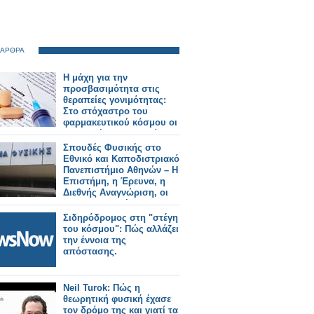
 ΑΡΘΡΑ
Η μάχη για την
προσβασιμότητα στις
θεραπείες γονιμότητας:
Στο στόχαστρο του
φαρμακευτικού κόσμου οι
πρακτικές της εταιρείας
Merck
Σπουδές Φυσικής στο
Εθνικό και Καποδιστριακό
Πανεπιστήμιο Αθηνών – Η
Επιστήμη, η Έρευνα, η
Διεθνής Αναγνώριση, οι
Επαγγελματικές
Προοπτικές
Σιδηρόδρομος στη "στέγη
του κόσμου": Πώς αλλάζει
την έννοια της
απόστασης.
Neil Turok: Πώς η
θεωρητική φυσική έχασε
τον δρόμο της και γιατί τα