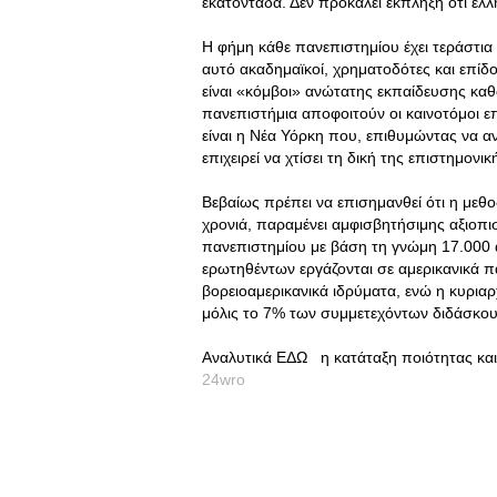
εκατοντάδα. Δεν προκαλεί έκπληξη ότι ελ
Η φήμη κάθε πανεπιστημίου έχει τεράστια
αυτό ακαδημαϊκοί, χρηματοδότες και επίδ
είναι «κόμβοι» ανώτατης εκπαίδευσης κα
πανεπιστήμια αποφοιτούν οι καινοτόμοι ε
είναι η Νέα Υόρκη που, επιθυμώντας να αντ
επιχειρεί να χτίσει τη δική της επιστημον
Βεβαίως πρέπει να επισημανθεί ότι η μεθο
χρονιά, παραμένει αμφισβητήσιμης αξιοπι
πανεπιστημίου με βάση τη γνώμη 17.000 
ερωτηθέντων εργάζονται σε αμερικανικά 
βορειοαμερικανικά ιδρύματα, ενώ η κυριαρ
μόλις το 7% των συμμετεχόντων διδάσκου
Αναλυτικά ΕΔΩ η κατάταξη ποιότητας κα
24wro