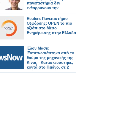
πανεπιστήμια δεν
ενθαρρύνουν την
πρωτοτυπία
Reuters-Πανεπιστήμιο
Οξφόρδης: ΟPEN το πιο
αξιόπιστο Μέσο
Ενημέρωσης στην Ελλάδα
Έλον Μασκ:
Έντυπωσιάστηκα από το
θαύμα της μηχανικής της
Κίνας - Κατασκευάστηκε,
κοντά στο Πεκίνο, σε 2
χρόνια ο μεγαλύτερος
σιδηροδρομικός σταθμός
του κόσμου.