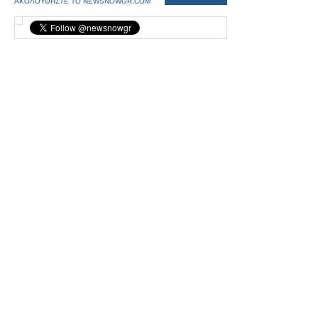
ΑΚΟΛΟΥΘΗΣΤΕ ΤΟ NEWSNOWGR.COM