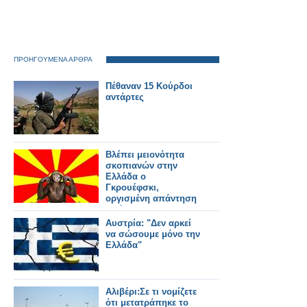
ΠΡΟΗΓΟΥΜΕΝΑ ΑΡΘΡΑ
Πέθαναν 15 Κούρδοι
αντάρτες
Βλέπει μειονότητα
σκοπιανών στην
Ελλάδα ο
Γκρουέφσκι,
οργισμένη απάντηση
από το ΥΠΕΞ
Αυστρία: "Δεν αρκεί
να σώσουμε μόνο την
Ελλάδα"
Αλιβέρι:Σε τι νομίζετε
ότι μετατράπηκε το