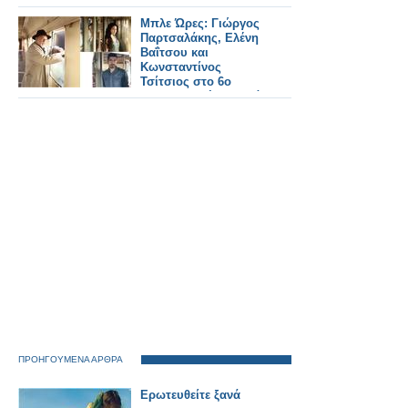
Μπλε Ώρες: Γιώργος
Παρτσαλάκης, Ελένη
Βαΐτσου και
Κωνσταντίνος
Τσίτσιος στο 6ο
teaser της νέας σειράς
ΠΡΟΗΓΟΥΜΕΝΑ ΑΡΘΡΑ
Ερωτευθείτε ξανά