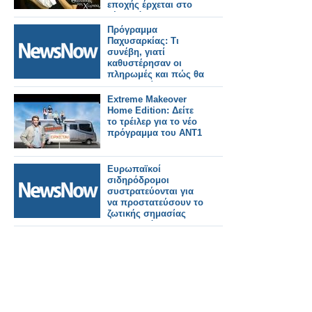
εποχής έρχεται στο
νέο πρόγραμμα της
ΕΡΤ
Πρόγραμμα
Παχυσαρκίας: Τι
συνέβη, γιατί
καθυστέρησαν οι
πληρωμές και πώς θα
συνεχιστεί
Extreme Makeover
Home Edition: Δείτε
το τρέιλερ για το νέο
πρόγραμμα του ΑΝΤ1
Ευρωπαϊκοί
σιδηρόδρομοι
συστρατεύονται για
να προστατεύσουν το
ζωτικής σημασίας
ερευνητικό
πρόγραμμα.