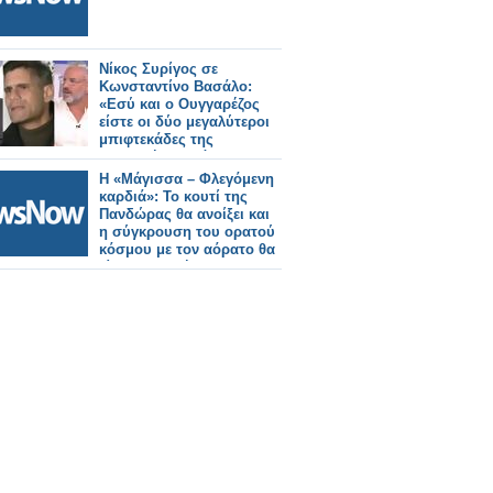
Νίκος Συρίγος σε
Κωνσταντίνο Βασάλο:
«Εσύ και ο Ουγγαρέζος
είστε οι δύο μεγαλύτεροι
μπιφτεκάδες της
ελληνικής τηλεόρασης»
Η «Μάγισσα – Φλεγόμενη
καρδιά»: Το κουτί της
Πανδώρας θα ανοίξει και
η σύγκρουση του ορατού
κόσμου με τον αόρατο θα
είναι σφοδρή...