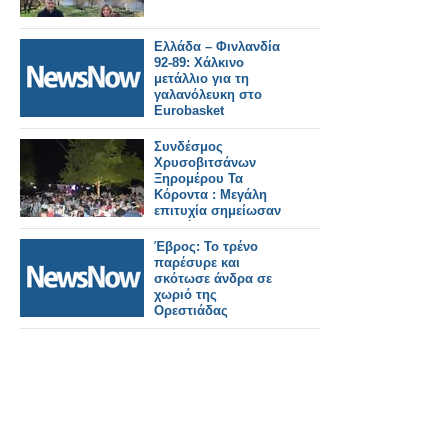
Ελλάδα – Φινλανδία
92-89: Χάλκινο
μετάλλιο για τη
γαλανόλευκη στο
Eurobasket
Συνδέσμος
Χρυσοβιτσάνων
Ξηρομέρου Τα
Κόροντα : Μεγάλη
επιτυχία σημείωσαν
και φέτος οι
πολιτιστικές
Έβρος: Το τρένο
εκδηλώσεις που
παρέσυρε και
έγιναν στο Χωριό μας
σκότωσε άνδρα σε
την Χρυσοβίτσα
χωριό της
Ξηρομέρου
Ορεστιάδας