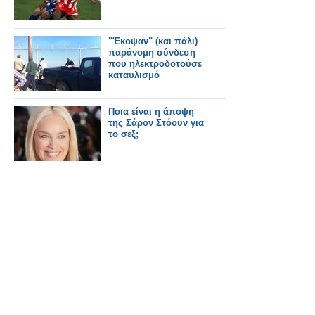
"Έκοψαν" (και πάλι)
παράνομη σύνδεση
που ηλεκτροδοτούσε
καταυλισμό
Ποια είναι η άποψη
της Σάρον Στόουν για
το σεξ;