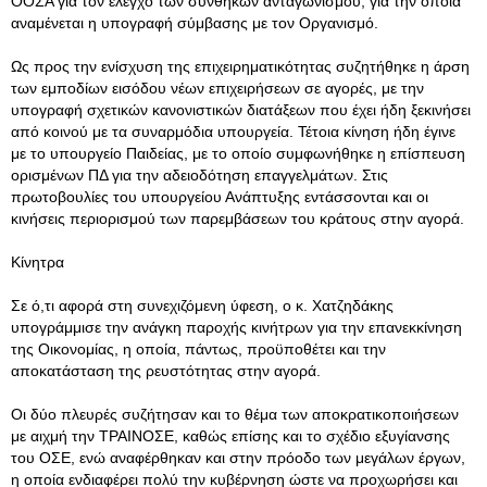
ΟΟΣΑ για τον έλεγχο των συνθηκών ανταγωνισμού, για την οποία
αναμένεται η υπογραφή σύμβασης με τον Οργανισμό.
Ως προς την ενίσχυση της επιχειρηματικότητας συζητήθηκε η άρση
των εμποδίων εισόδου νέων επιχειρήσεων σε αγορές, με την
υπογραφή σχετικών κανονιστικών διατάξεων που έχει ήδη ξεκινήσει
από κοινού με τα συναρμόδια υπουργεία. Τέτοια κίνηση ήδη έγινε
με το υπουργείο Παιδείας, με το οποίο συμφωνήθηκε η επίσπευση
ορισμένων ΠΔ για την αδειοδότηση επαγγελμάτων. Στις
πρωτοβουλίες του υπουργείου Ανάπτυξης εντάσσονται και οι
κινήσεις περιορισμού των παρεμβάσεων του κράτους στην αγορά.
Κίνητρα
Σε ό,τι αφορά στη συνεχιζόμενη ύφεση, ο κ. Χατζηδάκης
υπογράμμισε την ανάγκη παροχής κινήτρων για την επανεκκίνηση
της Οικονομίας, η οποία, πάντως, προϋποθέτει και την
αποκατάσταση της ρευστότητας στην αγορά.
Οι δύο πλευρές συζήτησαν και το θέμα των αποκρατικοποιήσεων
με αιχμή την ΤΡΑΙΝΟΣΕ, καθώς επίσης και το σχέδιο εξυγίανσης
του ΟΣΕ, ενώ αναφέρθηκαν και στην πρόοδο των μεγάλων έργων,
η οποία ενδιαφέρει πολύ την κυβέρνηση ώστε να προχωρήσει και