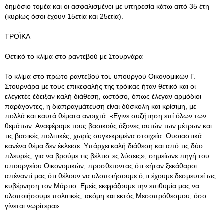
δημόσιο τομέα και οι ασφαλισμένοι με υπηρεσία κάτω από 35 έτη
(κυρίως όσοι έχουν 15ετία και 25ετία).
ΤΡΟΪΚΑ
Θετικό το κλίμα στο ραντεβού με Στουρνάρα
Το κλίμα στο πρώτο ραντεβού του υπουργού Οικονομικών Γ.
Στουρνάρα με τους επικεφαλής της τρόικας ήταν θετικό και οι
ελεγκτές έδειξαν καλή διάθεση, ωστόσο, όπως έλεγαν αρμόδιοι
παράγοντες, η διαπραγμάτευση είναι δύσκολη και κρίσιμη, με
πολλά και καυτά θέματα ανοιχτά. «Εγινε συζήτηση επί όλων των
θεμάτων. Αναφέραμε τους βασικούς άξονες αυτών των μέτρων και
τις βασικές πολιτικές, χωρίς συγκεκριμένα στοιχεία. Ουσιαστικά
κανένα θέμα δεν έκλεισε. Υπάρχει καλή διάθεση και από τις δύο
πλευρές, για να βρούμε τις βέλτιστες λύσεις», σημείωνε πηγή του
υπουργείου Οικονομικών, προσθέτοντας ότι «ήταν ξεκάθαροι
απέναντί μας ότι θέλουν να υλοποιήσουμε ό,τι έχουμε δεσμευτεί ως
κυβέρνηση τον Μάρτιο. Εμείς εκφράζουμε την επιθυμία μας να
υλοποιήσουμε πολιτικές, ακόμη και εκτός Μεσοπρόθεσμου, όσο
γίνεται νωρίτερα».