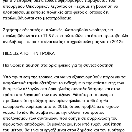
για την επόμενη διετία έδωσε υψηλόβαθμος παράγοντας του
υπουργείου Οικονομικών λέγοντας ότι «έχουμε τη βούληση να
υλοποιήσουμε κάποιες πολιτικές από φέτος οι οποίες δεν
περιλαμβάνονται στο μεσοπρόθεσμο.
Ζητήσαμε εάν αυτές οι πολιτικές υλοποιηθούν νωρίτερα, να
περιλαμβάνονται στα 11,5 δισ. ευρώ καθώς και όποια πρωτοβουλία
αναλάβουμε τώρα και είναι εκτός υποχρεώσεών μας για το 2012».
ΠΙΕΣΕΙΣ ΑΠΟ ΤΗΝ ΤΡΟΪΚΑ
Πιο νωρίς η αύξηση στα όρια ηλικίας για τη συνταξιοδότηση
Υπό την πίεση της τρόικας και για να εξοικονομηθούν πόροι για τα
ασφαλιστικά ταμεία εξετάζεται το ενδεχόμενο της επίσπευσης των
δυσμενών αλλαγών στα όρια ηλικίας συνταξιοδότησης και στον
τρόπο υπολογισμού των συντάξεων. Ειδικότερα το σενάριο
προβλέπει ότι η αύξηση των ορίων ηλικίας στα 65 έτη θα
εφαρμοσθεί νωρίτερα από το 2015, όπως προβλέπει ο ισχύων
νόμος. Το ίδιο θα συμβεί και με την αλλαγή του τρόπου
υπολογισμού των συντάξεων, που οδηγεί σε συρρίκνωση του
ύψους των αποδοχών. Οι μεγάλοι χαμένοι από τυχόν υιοθέτηση
του μέτρου θα είναι οι εργαζόμενοι στον δημόσιο και τον ευρύτερο