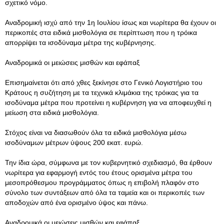
σχετικό νόμο.
Αναδρομική ισχύ από την 1η Ιουλίου ίσως και νωρίτερα θα έχουν οι
περικοπές στα ειδικά μισθολόγια σε περίπτωση που η τρόικα
απορρίψει τα ισοδύναμα μέτρα της κυβέρνησης.
Αναδρομικά οι μειώσεις μισθών και εφάπαξ
Επισημαίνεται ότι από χθες ξεκίνησε στο Γενικό Λογιστήριο του
Κράτους η συζήτηση με τα τεχνικά κλιμάκια της τρόικας για τα
ισοδύναμα μέτρα που προτείνει η κυβέρνηση για να αποφευχθεί η
μείωση στα ειδικά μισθολόγια.
Στόχος είναι να διασωθούν όλα τα ειδικά μισθολόγια μέσω
ισοδύναμων μέτρων ύψους 200 εκατ. ευρώ.
Την ίδια ώρα, σύμφωνα με τον κυβερνητικό σχεδιασμό, θα έρθουν
νωρίτερα για εφαρμογή εντός του έτους ορισμένα μέτρα του
μεσοπρόθεσμου προγράμματος όπως η επιβολή πλαφόν στο
σύνολο των συντάξεων από όλα τα ταμεία και οι περικοπές των
αποδοχών από ένα ορισμένο ύψος και πάνω.
Αναδρομικά οι μειώσεις μισθών και εφάπαξ