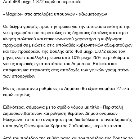
Από 468 μέχρι 1.872 ευρώ οι περικοπές
«Μαχαίρι» στις απολαβές υπουργών - αξιωματούχων
Ως δείγμα γραφής προς την τρόικα για την αποφασιστικότητά της
να προχωρήσει σε περιστολές στις δημόσιες δαπάνες και σε μια
κίνηση πολιτικού και επικοινωνιακού χαρακτήρα η κυβέρνηση
προχωρεί σε μειώσεις στις απολαβές κυβερνητικών αξιωματούχων
και του προεδρείου της Βουλής από 468 μέχρι 1.872 ευρώ τον
μήνα, ενώ παράλληλα μειώνει από 10% μέχρι 25% τα μισθώματα
για τις κτιριακές εγκαταστάσεις του Δημοσίου. Επίκειται και
απόφαση για περικοπές στις αποδοχές των γενικών γραμματέων
των υπουργείων.
Με τις παραπάνω ρυθμίσεις το Δημόσιο θα εξοικονομήσει 27 εκατ.
ευρώ ετησίως.
Ειδικότερα, σύμφωνα με το σχέδιο νόμου με τίτλο «Περιστολή
Δημοσίων Δαπανών και ρύθμιση θεμάτων Δημοσιονομικών
Ελέγχων», το οποίο ανάρτησε προς διαβούλευση ο αναπληρωτής
υπουργός Οικονομικών Χρήστος Σταϊκούρας, περικόπτονται:
Από τον πρόεδρο της κυβέρνησης και τον πρόεδρο της Βουλής το