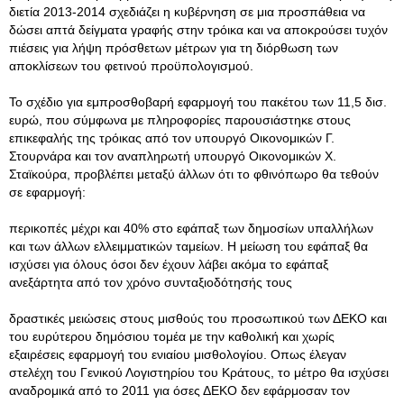
διετία 2013-2014 σχεδιάζει η κυβέρνηση σε μια προσπάθεια να
δώσει απτά δείγματα γραφής στην τρόικα και να αποκρούσει τυχόν
πιέσεις για λήψη πρόσθετων μέτρων για τη διόρθωση των
αποκλίσεων του φετινού προϋπολογισμού.
Το σχέδιο για εμπροσθοβαρή εφαρμογή του πακέτου των 11,5 δισ.
ευρώ, που σύμφωνα με πληροφορίες παρουσιάστηκε στους
επικεφαλής της τρόικας από τον υπουργό Οικονομικών Γ.
Στουρνάρα και τον αναπληρωτή υπουργό Οικονομικών Χ.
Σταϊκούρα, προβλέπει μεταξύ άλλων ότι το φθινόπωρο θα τεθούν
σε εφαρμογή:
περικοπές μέχρι και 40% στο εφάπαξ των δημοσίων υπαλλήλων
και των άλλων ελλειμματικών ταμείων. Η μείωση του εφάπαξ θα
ισχύσει για όλους όσοι δεν έχουν λάβει ακόμα το εφάπαξ
ανεξάρτητα από τον χρόνο συνταξιοδότησής τους
δραστικές μειώσεις στους μισθούς του προσωπικού των ΔΕΚΟ και
του ευρύτερου δημόσιου τομέα με την καθολική και χωρίς
εξαιρέσεις εφαρμογή του ενιαίου μισθολογίου. Οπως έλεγαν
στελέχη του Γενικού Λογιστηρίου του Κράτους, το μέτρο θα ισχύσει
αναδρομικά από το 2011 για όσες ΔΕΚΟ δεν εφάρμοσαν τον