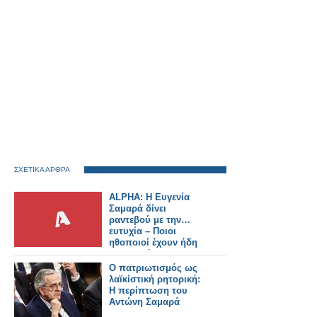
ΣΧΕΤΙΚΑ ΑΡΘΡΑ
ALPHA: Η Ευγενία
Σαμαρά δίνει
ραντεβού με την…
ευτυχία – Ποιοι
ηθοποιοί έχουν ήδη
συμφωνήσει για τη
νέα σειρά
Ο πατριωτισμός ως
λαϊκίστική ρητορική:
Η περίπτωση του
Αντώνη Σαμαρά