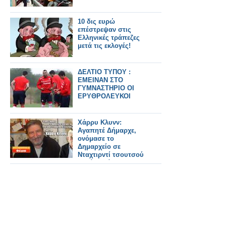
10 δις ευρώ
επέστρεψαν στις
Ελληνικές τράπεζες
μετά τις εκλογές!
ΔΕΛΤΙΟ ΤΥΠΟΥ :
ΕΜΕΙΝΑΝ ΣΤΟ
ΓΥΜΝΑΣΤΗΡΙΟ ΟΙ
ΕΡΥΘΡΟΛΕΥΚΟΙ
Χάρρυ Κλυνν:
Αγαπητέ Δήμαρχε,
ονόμασε το
Δημαρχείο σε
Νταχτιρντί τσουτσού
Οντά και άλλαξε το
όνομά σου σε Σιχτίρ
Χαϊβάν Πασσά !!!