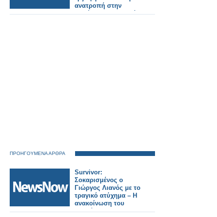
ανατροπή στην
πολύκροτη τραγωδία
της Άρτας στο
μικροσκόπιο...
ΠΡΟΗΓΟΥΜΕΝΑ ΑΡΘΡΑ
Survivor:
Σοκαρισμένος ο
Γιώργος Λιανός με το
τραγικό ατύχημα – Η
ανακοίνωση του
Γρηγόρη