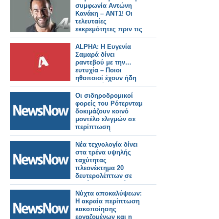
συμφωνία Αντώνη
Κανάκη – ΑΝΤ1! Οι
τελευταίες
εκκρεμότητες πριν τις
υπογραφές...
ALPHA: Η Ευγενία
Σαμαρά δίνει
ραντεβού με την…
ευτυχία – Ποιοι
ηθοποιοί έχουν ήδη
συμφωνήσει για τη
νέα σειρά
Οι σιδηροδρομικοί
φορείς του Ρότερνταμ
δοκιμάζουν κοινό
μοντέλο ελιγμών σε
περίπτωση
περιορισμών
χωρητικότητας.
Νέα τεχνολογία δίνει
στα τρένα υψηλής
ταχύτητας
πλεονέκτημα 20
δευτερολέπτων σε
περίπτωση μεγάλου
σεισμού
Νύχτα αποκαλύψεων:
Η ακραία περίπτωση
κακοποίησης
εργαζομένων και η