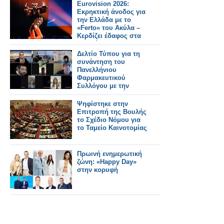
Αρναούτογλου στο
Eurovision 2026:
ραδιόφωνο
Εκρηκτική άνοδος για
την Ελλάδα με το
«Ferto» του Ακύλα –
Κερδίζει έδαφος στα
στοιχήματα
Δελτίο Τύπου για τη
συνάντηση του
Πανελλήνιου
Φαρμακευτικού
Συλλόγου με την
Ένωση Ασθενών
Ελλάδας
Ψηφίστηκε στην
Επιτροπή της Βουλής
το Σχέδιο Νόμου για
το Ταμείο Καινοτομίας
Πρωινή ενημερωτική
ζώνη: «Happy Day»
στην κορυφή