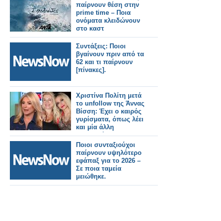
παίρνουν θέση στην
prime time – Ποια
ονόματα κλειδώνουν
στο καστ
Συντάξεις: Ποιοι
βγαίνουν πριν από τα
62 και τι παίρνουν
[πίνακες].
Χριστίνα Πολίτη μετά
το unfollow της Άννας
Βίσση: Έχει ο καιρός
γυρίσματα, όπως λέει
και μία άλλη
τραγουδίστρια
Ποιοι συνταξιούχοι
παίρνουν υψηλότερο
εφάπαξ για το 2026 –
Σε ποια ταμεία
μειώθηκε.