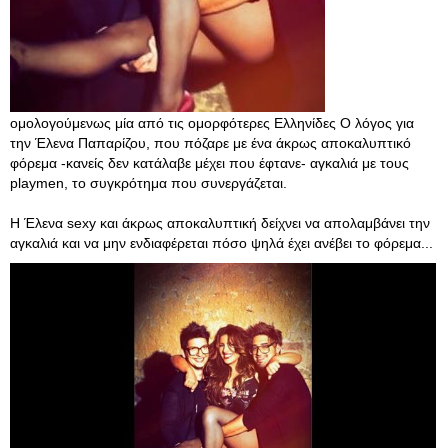
ομολογούμενως μία από τις ομορφότερες Ελληνίδες Ο λόγος για
την Έλενα Παπαρίζου, που πόζαρε με ένα άκρως αποκαλυπτικό
φόρεμα -κανείς δεν κατάλαβε μέχει που έφτανε- αγκαλιά με τους
playmen, το συγκρότημα που συνεργάζεται.
Η Έλενα sexy και άκρως αποκαλυπτική δείχνει να απολαμβάνει την
αγκαλιά και να μην ενδιαφέρεται πόσο ψηλά έχει ανέβει το φόρεμα...