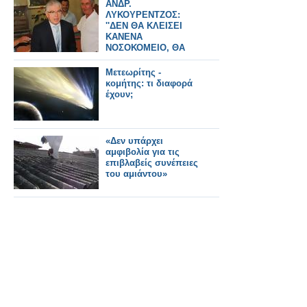
ΑΝΔΡ.
ΛΥΚΟΥΡΕΝΤΖΟΣ:
''ΔΕΝ ΘΑ ΚΛΕΙΣΕΙ
ΚΑΝΕΝΑ
ΝΟΣΟΚΟΜΕΙΟ, ΘΑ
ΜΕΙΩΘΟΥΝ ΟΙ
ΚΛΙΝΙΚΕΣ''
Μετεωρίτης -
κομήτης: τι διαφορά
έχουν;
«Δεν υπάρχει
αμφιβολία για τις
επιβλαβείς συνέπειες
του αμιάντου»