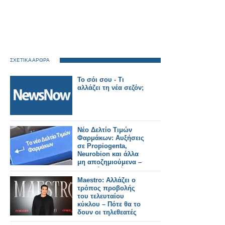
ΣΧΕΤΙΚΑ ΑΡΘΡΑ
Το σόι σου - Τι
αλλάζει τη νέα σεζόν;
Νέο Δελτίο Τιμών
Φαρμάκων: Αυξήσεις
σε Propiogenta,
Neurobion και άλλα
μη αποζημιούμενα –
Τι αλλάζει από
31/7/2026
Maestro: Αλλάζει ο
τρόπος προβολής
του τελευταίου
κύκλου – Πότε θα το
δουν οι τηλεθεατές