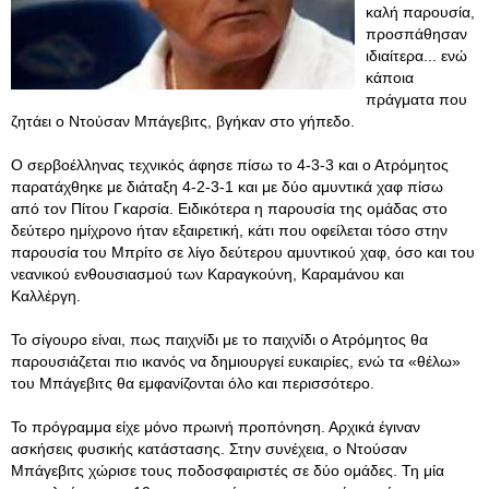
καλή παρουσία,
προσπάθησαν
ιδιαίτερα... ενώ
κάποια
πράγματα που
ζητάει ο Ντούσαν Μπάγεβιτς, βγήκαν στο γήπεδο.
Ο σερβοέλληνας τεχνικός άφησε πίσω το 4-3-3 και ο Ατρόμητος
παρατάχθηκε με διάταξη 4-2-3-1 και με δύο αμυντικά χαφ πίσω
από τον Πίτου Γκαρσία. Ειδικότερα η παρουσία της ομάδας στο
δεύτερο ημίχρονο ήταν εξαιρετική, κάτι που οφείλεται τόσο στην
παρουσία του Μπρίτο σε λίγο δεύτερου αμυντικού χαφ, όσο και του
νεανικού ενθουσιασμού των Καραγκούνη, Καραμάνου και
Καλλέργη.
Το σίγουρο είναι, πως παιχνίδι με το παιχνίδι ο Ατρόμητος θα
παρουσιάζεται πιο ικανός να δημιουργεί ευκαιρίες, ενώ τα «θέλω»
του Μπάγεβιτς θα εμφανίζονται όλο και περισσότερο.
Το πρόγραμμα είχε μόνο πρωινή προπόνηση. Αρχικά έγιναν
ασκήσεις φυσικής κατάστασης. Στην συνέχεια, ο Ντούσαν
Μπάγεβιτς χώρισε τους ποδοσφαιριστές σε δύο ομάδες. Τη μία