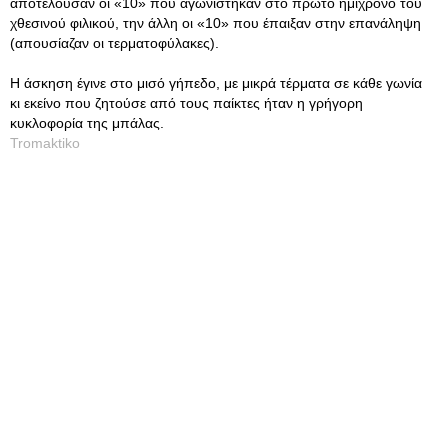
αποτελούσαν οι «10» που αγωνίστηκαν στο πρώτο ημίχρονο του
χθεσινού φιλικού, την άλλη οι «10» που έπαιξαν στην επανάληψη
(απουσίαζαν οι τερματοφύλακες).
Η άσκηση έγινε στο μισό γήπεδο, με μικρά τέρματα σε κάθε γωνία
κι εκείνο που ζητούσε από τους παίκτες ήταν η γρήγορη
κυκλοφορία της μπάλας.
Tromaktiko