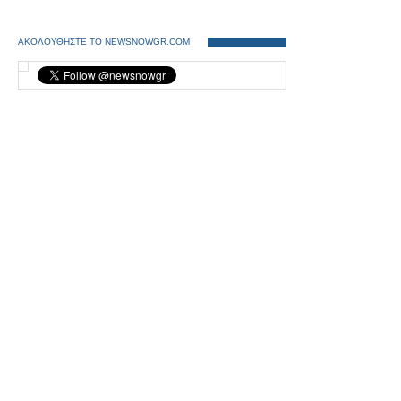
ΑΚΟΛΟΥΘΗΣΤΕ ΤΟ NEWSNOWGR.COM