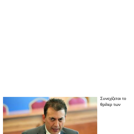
Συνεχίζεται το
θρίλερ των