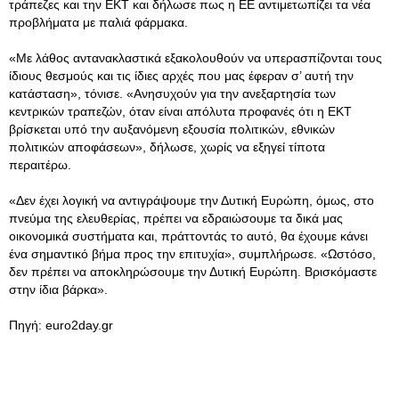
τράπεζες και την ΕΚΤ και δήλωσε πως η ΕΕ αντιμετωπίζει τα νέα
προβλήματα με παλιά φάρμακα.
«Με λάθος αντανακλαστικά εξακολουθούν να υπερασπίζονται τους
ίδιους θεσμούς και τις ίδιες αρχές που μας έφεραν σ’ αυτή την
κατάσταση», τόνισε. «Ανησυχούν για την ανεξαρτησία των
κεντρικών τραπεζών, όταν είναι απόλυτα προφανές ότι η ΕΚΤ
βρίσκεται υπό την αυξανόμενη εξουσία πολιτικών, εθνικών
πολιτικών αποφάσεων», δήλωσε, χωρίς να εξηγεί τίποτα
περαιτέρω.
«Δεν έχει λογική να αντιγράψουμε την Δυτική Ευρώπη, όμως, στο
πνεύμα της ελευθερίας, πρέπει να εδραιώσουμε τα δικά μας
οικονομικά συστήματα και, πράττοντάς το αυτό, θα έχουμε κάνει
ένα σημαντικό βήμα προς την επιτυχία», συμπλήρωσε. «Ωστόσο,
δεν πρέπει να αποκληρώσουμε την Δυτική Ευρώπη. Βρισκόμαστε
στην ίδια βάρκα».
Πηγή: euro2day.gr