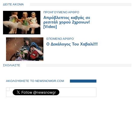
ΔΕΙΤΕ ΑΚΟΜΑ
ΠΡΟΗΓΟΥΜΕΝΟ ΑΡΘΡΟ
Απρόβλεπτος καβγάς σε
ρεσιτάλ χορού 2χρονων!
[Video]
ΕΠΟΜΕΝΟ ΑΡΘΡΟ
O Δεκάλογος Του Χαβαλέ!!!
ΣΧΟΛΙΑΣΤΕ
ΑΚΟΛΟΥΘΗΣΤΕ ΤΟ NEWSNOWGR.COM