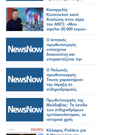
υδρογόνο στην Ινδία,
αποκαλώντας το
Καταγγελία
επιτυχημένο
Κουσουλού κατά
παράδειγμα της
Κοκλώνη στον αέρα
καμπάνιας «Make in
του ΑΝΤ1: «Μου
India»
οφείλει 20.000 ευρώ» -
Τα έχωσε και στην
Σίσσυ Χρηστίδου...
Ο Ισπανός
πρωθυπουργός
υπόσχεται
δικαιοσύνη και
υπερασπίζεται την
ασφάλεια των
σιδηροδρόμων μετά
Ο Πολωνός
τα θανατηφόρα
πρωθυπουργός
δυστυχήματα
Τουσκ χαρακτήρισε
την έκρηξη σε
σιδηροδρομικές
γραμμές ως
«δολιοφθορά»
Πρωθυπουργός της
Μολδαβίας: Τα έσοδα
των σιδηροδρόμων
τριπλασιάστηκαν, τα
ιστορικά χρέη
μειώθηκαν σημαντικά
Κόλαφος Politico για