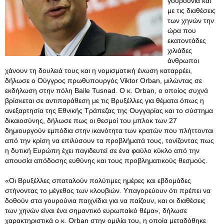
γουρούνια και
με τις διαθέσεις
των χηνών την
ώρα που
εκατοντάδες
χιλιάδες
άνθρωποι
χάνουν τη δουλειά τους και η νομισματική ένωση καταρρέει,
δήλωσε ο Ούγγρος πρωθυπουργός Viktor Orban, μιλώντας σε
εκδήλωση στην πόλη Baile Tusnad. Ο κ. Orban, ο οποίος συχνά
βρίσκεται σε αντιπαράθεση με τις Βρυξέλλες για θέματα όπως η
ανεξαρτησία της Εθνικής Τράπεζας της Ουγγαρίας και το σύστημα
δικαιοσύνης, δήλωσε πως οι θεσμοί του μπλοκ των 27
δημιουργούν εμπόδια στην ικανότητα των κρατών που πλήττονται
από την κρίση να επιλύσουν τα προβλήματά τους, τονίζοντας πως
η δυτική Ευρώπη έχει παγιδευτεί σε ένα φαύλο κύκλο από την
απουσία απόδοσης ευθύνης και τους προβληματικούς θεσμούς.
«Οι Βρυξέλλες σπαταλούν πολύτιμες ημέρες και εβδομάδες
στήνοντας το μέγεθος των κλουβιών. Υπαγορεύουν ότι πρέπει να
δοθούν στα γουρούνια παιχνίδια για να παίζουν, και οι διαθέσεις
των χηνών είναι ένα σημαντικό ευρωπαίκό θέμα», δήλωσε
χαρακτηριστικά ο κ. Orban στην ομιλία του, η οποία μεταδόθηκε