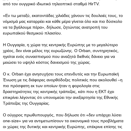
από τον ουγγρικό ιδιωτικό τηλεοπτικό σταθμό HirTV.
«Εν τω μεταξύ, εκατοντάδες χιλιάδες χάνουν τις δουλειές τους, το
νόμισμά μας καταρρέει και κάθε μέρα γίνεται όλο και πιο δύσκολο
να τα βγάλουμε πέρα», δήλωσε, ζητώντας ανατροπή του
ευρωπαϊκού θεσμικού πλαισίου.
Η Ουγγαρία, η χώρα της κεντρικής Ευρώπης με το μεγαλύτερο
χρέος, δεν είναι μέλος της ευρωζώνης. Ο Orban, συντηρητικός,
ηγείται ενός συνασπισμού που αναζητά διεθνές δάνειο για να
μειώσει το υψηλό κόστος δανεισμού της χώρας.
Ο κ. Orban έχει ανησυχήσει τους επενδυτές και την Ευρωπαϊκή
Ένωση με τις διάφορες ανορθόδοξες πολιτικές που ακολουθεί –η
πιο πρόσφατη εκ των οποίων ήταν η φορολογία στις
δραστηριότητες της κεντρικής τράπεζας, κάτι που η ΕΚΤ έχει
επικρίνει λέγοντας ότι υπονομεύει την ανεξαρτησία της Εθνικής
Τράπεζας της Ουγγαρίας.
Ο ούγγρος πρωθυπουργός, που δήλωσε ότι «δεν υπάρχει λύσει
one-size» για να αντιμετωπίσουν τα οικονομικά τους προβλήματα
οι χώρες της δυτικής και κεντρικής Ευρώπης, επέκρινε επίσης τις