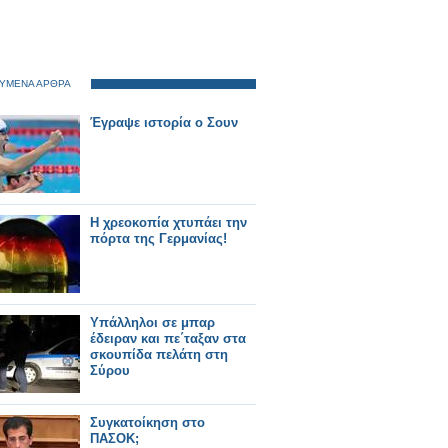
ΥΜΕΝΑ ΑΡΘΡΑ
Έγραψε ιστορία ο Σουν
Η χρεοκοπία χτυπάει την
πόρτα της Γερμανίας!
Υπάλληλοι σε μπαρ
έδειραν και πε΄ταξαν στα
σκουπίδα πελάτη στη
Σύρου
Συγκατοίκηση στο
ΠΑΣΟΚ;