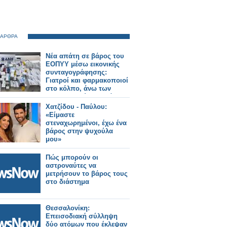
 ΑΡΘΡΑ
Νέα απάτη σε βάρος του
ΕΟΠΥΥ μέσω εικονικής
συνταγογράφησης:
Γιατροί και φαρμακοποιοί
στο κόλπο, άνω των
400.000 ευρώ η ζημιά
Χατζίδου - Παύλου:
«Είμαστε
στεναχωρημένοι, έχω ένα
βάρος στην ψυχούλα
μου»
Πώς μπορούν οι
αστροναύτες να
μετρήσουν το βάρος τους
στο διάστημα
Θεσσαλονίκη:
Επεισοδιακή σύλληψη
δύο ατόμων που έκλεψαν