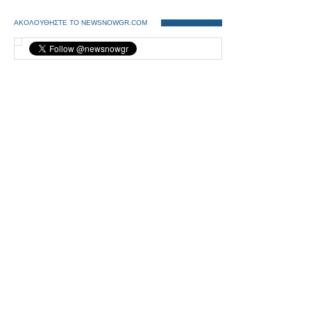
ΑΚΟΛΟΥΘΗΣΤΕ ΤΟ NEWSNOWGR.COM