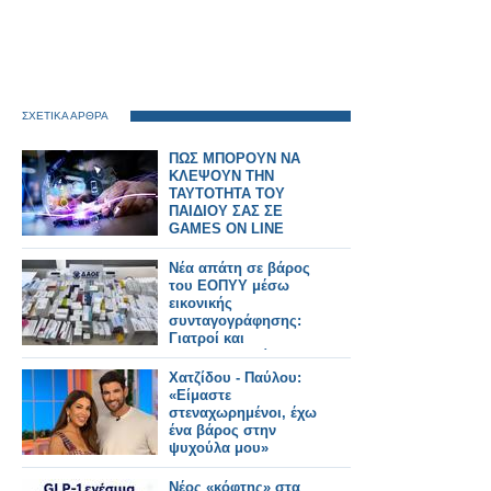
ΣΧΕΤΙΚΑ ΑΡΘΡΑ
ΠΩΣ ΜΠΟΡΟΥΝ ΝΑ
ΚΛΕΨΟΥΝ ΤΗΝ
ΤΑΥΤΟΤΗΤΑ ΤΟΥ
ΠΑΙΔΙΟΥ ΣΑΣ ΣΕ
GAMES ON LINE
Νέα απάτη σε βάρος
του ΕΟΠΥΥ μέσω
εικονικής
συνταγογράφησης:
Γιατροί και
φαρμακοποιοί στο
κόλπο, άνω των
Χατζίδου - Παύλου:
400.000 ευρώ η ζημιά
«Είμαστε
στεναχωρημένοι, έχω
ένα βάρος στην
ψυχούλα μου»
Νέος «κόφτης» στα