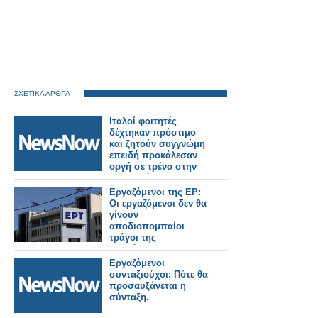
ΣΧΕΤΙΚΑ ΑΡΘΡΑ
Ιταλοί φοιτητές
δέχτηκαν πρόστιμο
και ζητούν συγγνώμη
επειδή προκάλεσαν
οργή σε τρένο στην
Μπανγκόκ.
Εργαζόμενοι της ΕΡ:
Οι εργαζόμενοι δεν θα
γίνουν
αποδιοπομπαίοι
τράγοι της
τοξικότητας στους
τελικούς της GBL
Εργαζόμενοι
συνταξιούχοι: Πότε θα
προσαυξάνεται η
σύνταξη.