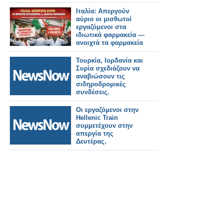
Ιταλία: Απεργούν
αύριο οι μισθωτοί
εργαζόμενοι στα
ιδιωτικά φαρμακεία —
ανοιχτά τα φαρμακεία
με περιορισμένο
προσωπικό
Τουρκία, Ιορδανία και
Συρία σχεδιάζουν να
αναβιώσουν τις
σιδηροδρομικές
συνδέσεις.
Οι εργαζόμενοι στην
Hellenic Train
συμμετέχουν στην
απεργία της
Δευτέρας.