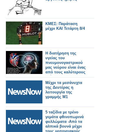
ΚΜΕΣ: Παράταση
μέχρι ΚΑΙ Τετάρτη 8/4
Η διατήρηση της
υγείας του
πνευμονογαστρικού
μας νεύρου είναι ένας
από τους καλύτερους
τρόπους για να
προστατεύσουμε την
Μέχρι τα μεσάνυχτα
καρδιά μας μέχρι τα
της Δευτέρας η
90 μας χρόνια.
λειτουργία της
γραμμής Μ1
5 ταξίδια με τρένο
γεμάτα φθινοπωρινά
φυλλώματα -Από τα
αλπικά βουνά μέχρι
τους μεσογειακούς