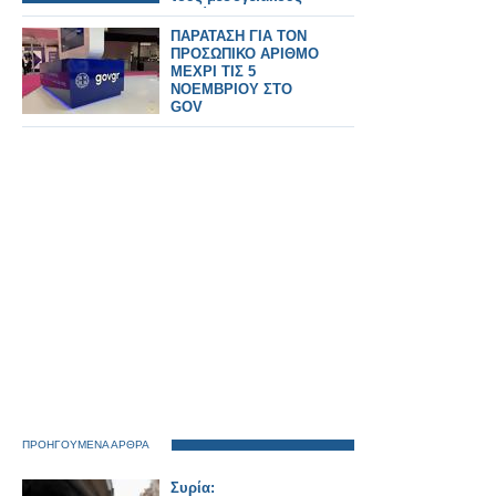
ελαιώνες
εσπεριδοειδών
ΠΑΡΑΤΑΣΗ ΓΙΑ ΤΟΝ
ΠΡΟΣΩΠΙΚΟ ΑΡΙΘΜΟ
ΜΕΧΡΙ ΤΙΣ 5
ΝΟΕΜΒΡΙΟΥ ΣΤΟ
GOV
ΠΡΟΗΓΟΥΜΕΝΑ ΑΡΘΡΑ
Συρία: