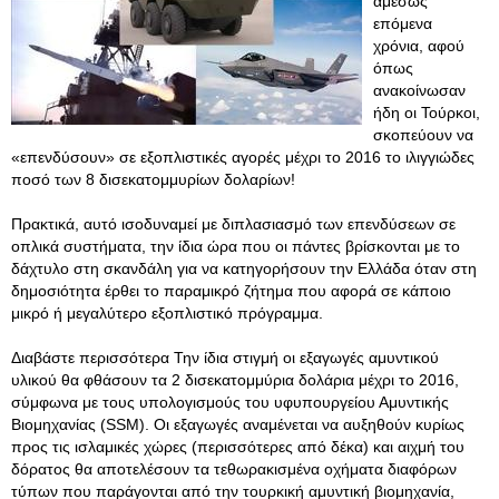
αμέσως
επόμενα
χρόνια, αφού
όπως
ανακοίνωσαν
ήδη οι Τούρκοι,
σκοπεύουν να
«επενδύσουν» σε εξοπλιστικές αγορές μέχρι το 2016 το ιλιγγιώδες
ποσό των 8 δισεκατομμυρίων δολαρίων!
Πρακτικά, αυτό ισοδυναμεί με διπλασιασμό των επενδύσεων σε
οπλικά συστήματα, την ίδια ώρα που οι πάντες βρίσκονται με το
δάχτυλο στη σκανδάλη για να κατηγορήσουν την Ελλάδα όταν στη
δημοσιότητα έρθει το παραμικρό ζήτημα που αφορά σε κάποιο
μικρό ή μεγαλύτερο εξοπλιστικό πρόγραμμα.
Διαβάστε περισσότερα Την ίδια στιγμή οι εξαγωγές αμυντικού
υλικού θα φθάσουν τα 2 δισεκατομμύρια δολάρια μέχρι το 2016,
σύμφωνα με τους υπολογισμούς του υφυπουργείου Αμυντικής
Βιομηχανίας (SSM). Οι εξαγωγές αναμένεται να αυξηθούν κυρίως
προς τις ισλαμικές χώρες (περισσότερες από δέκα) και αιχμή του
δόρατος θα αποτελέσουν τα τεθωρακισμένα οχήματα διαφόρων
τύπων που παράγονται από την τουρκική αμυντική βιομηχανία,