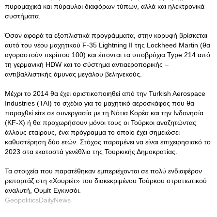
πυρομαχικά και πύραυλοι διαφόρων τύπων, αλλά και ηλεκτρονικά
συστήματα.
Όσον αφορά τα εξοπλιστικά προγράμματα, στην κορυφή βρίσκεται
αυτό του νέου μαχητικού F-35 Lightning II της Lockheed Martin (θα
αγοραστούν περίπου 100) και έπονται τα υποβρύχια Type 214 από
τη γερμανική HDW και το σύστημα αντιαεροπορικής –
αντιβαλλιστικής άμυνας μεγάλου βεληνεκούς.
Μέχρι το 2014 θα έχει οριστικοποιηθεί από την Turkish Aerospace
Industries (TAI) το σχέδιο για το μαχητικό αεροσκάφος που θα
παραχθεί είτε σε συνεργασία με τη Νότια Κορέα και την Ινδονησία
(KF-X) ή θα προχωρήσουν μόνοι τους οι Τούρκοι αναζητώντας
άλλους εταίρους, ένα πρόγραμμα το οποίο έχει σημειώσει
καθυστέρηση δύο ετών. Στόχος παραμένει να είναι επιχειρησιακό το
2023 στα εκατοστά γενέθλια της Τουρκικής Δημοκρατίας.
Τα στοιχεία που παρατέθηκαν εμπεριέχονται σε πολύ ενδιαφέρον
ρεπορτάζ στη «Χουριέτ» του διακεκριμένου Τούρκου στρατιωτικού
αναλυτή, Ουμίτ Εγκινσόι.
GeopoliticsDailyNews