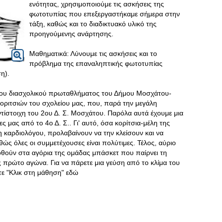
ενότητας, χρησιμοποιούμε τις ασκήσεις της
φωτοτυπίας που επεξεργαστήκαμε σήμερα στην
τάξη, καθώς και το διαδικτυακό υλικό της
προηγούμενης ανάρτησης.
Μαθηματικά: Λύνουμε τις ασκήσεις και το
πρόβλημα της επαναληπτικής φωτοτυπίας
η).
ιου διασχολικού πρωταθλήματος του Δήμου Μοσχάτου-
κοριτσιών του σχολείου μας, που, παρά την μεγάλη
τίστοιχη του 2ου Δ. Σ. Μοσχάτου. Παρόλα αυτά έχουμε μια
ες μας από το 4ο Δ. Σ.. Γι' αυτό, όσα κορίτσια-μέλη της
 καρδιολόγου, προλαβαίνουν να την κλείσουν και να
ς όλες οι συμμετέχουσες είναι πολύτιμες. Τέλος, αύριο
δοθούν στα αγόρια της ομάδας μπάσκετ που παίρνει τη
ς πρώτο αγώνα. Για να πάρετε μια γεύση από το κλίμα του
τε "Κλικ στη μάθηση" εδώ