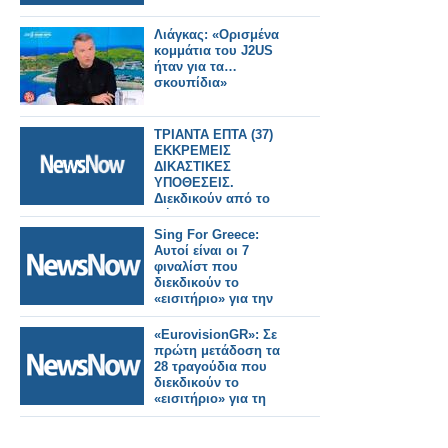
Λιάγκας: «Ορισμένα
κομμάτια του J2US
ήταν για τα…
σκουπίδια»
ΤΡΙΑΝΤΑ ΕΠΤΑ (37)
ΕΚΚΡΕΜΕΙΣ
ΔΙΚΑΣΤΙΚΕΣ
ΥΠΟΘΕΣΕΙΣ.
Διεκδικούν από το
Δήμο 1.074.275,51
ευρώ. Να ενημερωθεί
Sing For Greece:
το Δημοτικό
Αυτοί είναι οι 7
Συμβούλιο και οι
φιναλίστ που
Δημότες . Δημοτικοί
διεκδικούν το
Σύμβουλοι ΠΡΑΞΤΕ
«εισιτήριο» για την
ΤΟ ΘΕΣΜΙΚΟ ΣΑΣ
Eurovision 2026
ΚΑΘΗΚΟΝ. ΔΕΝ ΠΑΕΙ
«EurovisionGR»: Σε
ΑΛΛΟ
πρώτη μετάδοση τα
28 τραγούδια που
διεκδικούν το
«εισιτήριο» για τη
Eurovision 2026 |
Σάββατο 17 &
Κυριακή 18.01.2026,