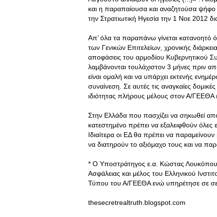
και η παραπαίουσα και αναζητούσα ψήφο
την Στρατιωτική Ηγεσία την 1 Νοε 2012 δ
Απ’ όλα τα παραπάνω γίνεται κατανοητό ό
των Γενικών Επιτελείων, χρονικής διάρκει
αποφάσεις του αρμοδίου Κυβερνητικού Συ
λαμβάνονται τουλάχιστον 3 μήνες πριν α
είναι ομαλή και να υπάρχει εκτενής ενημέ
συναίνεση. Σε αυτές τις αναγκαίες δομικέ
ιδιότητας πλήρους μέλους στον Α/ΓΕΕΘΑ 
Στην Ελλάδα που πασχίζει να σηκωθεί απ
κατεστημένο πρέπει να εξαλειφθούν όλες ε
Ιδιαίτερα οι ΕΔ θα πρέπει να παραμείνο
να διατηρούν το αξιόμαχο τους και να πα
* Ο Υποστράτηγος ε.α. Κώστας Λουκόπουλ
Ασφάλειας και μέλος του Ελληνικού Ινστι
Τύπου του Α/ΓΕΕΘΑ ενώ υπηρέτησε σε σε δ
thesecretrealtruth.blogspot.com