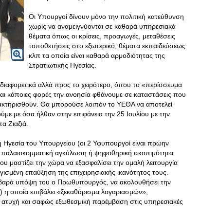
Οι Υπουργοί δίνουν μόνο την πολιτική κατεύθυνση
χωρίς να αναμειγνύονται σε καθαρά υπηρεσιακά
θέματα όπως οι κρίσεις, προαγωγές, μεταθέσεις
τοποθετήσεις στο εξωτερικό, θέματα εκπαιδεύσεως
κλπ τα οποία είναι καθαρά αρμοδιότητας της
Στρατιωτικής Ηγεσίας.
 διαφορετικά αλλά προς το χειρότερο, όπου το «περίσσευμα
και κάποιες φορές την ανοησία φθάνουμε σε καταστάσεις που
ακτηρισθούν. Θα μπορούσε λοιπόν το ΥΕΘΑ να αποτελεί
ύμε με όσα ήλθαν στην επιφάνεια την 25 Ιουλίου με την
α Ζιαζιά.
κή Ηγεσία του Υπουργείου (οι 2 Υφυπουργοί είναι πρώην
θε παλαιοκομματική αγκύλωση ή ψηφοθηρική σκοπιμότητα
ου μαστίζει την χώρα να εξασφαλίσει την ομαλή λειτουργία
ογισμένη επαύξηση της επιχειρησιακής ικανότητος τους
.
σοβαρά υπόψη του ο Πρωθυπουργός, να ακολουθήσει την
) η οποία επιβάλει «ξεκαθάρισμα λογαριασμών»,
 ατυχή και σαφώς εξωθεσμική παρέμβαση στις υπηρεσιακές