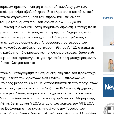
γούμενων ημερών... για μη παραμονή των Αρχηγών των
 σκόπιμα κλίμα αβεβαιότητας. Στο κλίμα αυτό και κάτω από
ς πάντα στρατιώτης «δεν τσίμπησε» και υπέβαλε την
ΣΧΕΤΙΚΑ
 του με τα ονόματα που του έδωσε ο ΥΦΕΘΑ για να
λύ σύντομη αλλά και μεστή νοημάτων δήλωση. Επίσης πολύ
μένους του τους λόγους παραίτησης του δεχόμενος αήθη
ώκουν τον κομματικό έλεγχο των ΕΔ χαρακτηρίζοντας την
αια υπάρχουν αξιόπιστες πληροφορίες που φέρουν τον
ις καινοτόμες απόψεις του παραιτηθέντος Α/ΓΕΣ σχετικά με
ην κατάργηση διοικήσεων και το κλείσιμο στρατοπέδων ενώ
ιαφορετικές προσεγγίσεις για την απόκτηση μεταχειρισμένων
/ αποτελεσματικότητα.
όπουλου καταργήθηκε η θεσμοθετημένη από τον προκάτοχο
 της θητείας των Αρχηγών των Γενικών Επιτελείων και
 πλήρες μέλος του ΚΥΣΕΑ. Αποδεικνύεται εκ των πραγμάτων
(και στους «μεν» και στους «δε») που θέλει τους Αρχηγούς
ιών με αλλαγές ακόμα και κάθε χρόνο «κατά το δοκούν» .
ούσαν κλαυσίγελο όπως το να ισχυρίζεται ο κ. Μειμαράκης
ήθηκε ότι ήταν και ΥΕΘΑ) όταν αποστράτευε τον Α/ΓΕΕΘΑ
ο Βούλγαρη ότι το έκανε «γιατί και στην Τουρκία τον
μα χειρότερα όταν πέρσι ο πολιτικά τρισπίθαμος κ. Μπεγλίτης