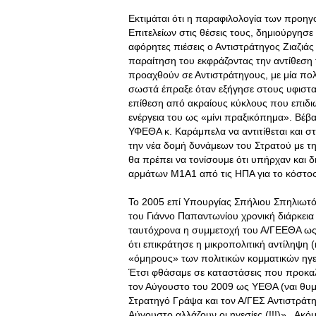
Εκτιμάται ότι η παραφιλολογία των προη
Επιτελείων στις θέσεις τους, δημιούργησε
αφόρητες πιέσεις ο Αντιστράτηγος Ζιαζιά
παραίτηση του εκφράζοντας την αντίθεση
προαχθούν σε Αντιστράτηγους, με μία πο
σωστά έπραξε όταν εξήγησε στους υφιστα
επίθεση από ακραίους κύκλους που επιδι
ενέργεια του ως «μίνι πραξικόπημα». Βέβ
ΥΦΕΘΑ κ. Καράμπελα να αντιτίθεται και στ
την νέα δομή δυνάμεων του Στρατού με τ
θα πρέπει να τονίσουμε ότι υπήρχαν και δ
αρμάτων Μ1Α1 από τις ΗΠΑ για το κόστος
Το 2005 επί Υπουργίας Σπήλιου Σπηλιωτ
του Γιάννο Παπαντωνίου χρονική διάρκεια
ταυτόχρονα η συμμετοχή του Α/ΓΕΕΘΑ ως
ότι επικράτησε η μικροπολιτική αντίληψη 
«όμηρους» των πολιτικών κομματικών ηγεσ
Έτσι φθάσαμε σε καταστάσεις που προκαλ
τον Αύγουστο του 2009 ως ΥΕΘΑ (ναι θυμ
Στρατηγό Γράψα και τον Α/ΓΕΣ Αντιστράτηγ
Αύγουστο αλλάζουν οι ηγεσίες (!!!)» . Ακό