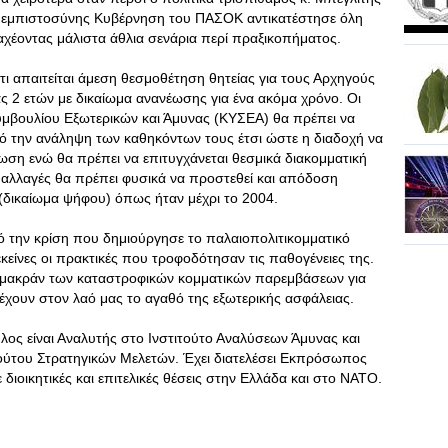
 εμπιστοσύνης Κυβέρνηση του ΠΑΣΟΚ αντικατέστησε όλη
ιαχέοντας μάλιστα άθλια σενάρια περί πραξικοπήματος.
τι απαιτείται άμεση θεσμοθέτηση θητείας για τους Αρχηγούς
ας 2 ετών με δικαίωμα ανανέωσης για ένα ακόμα χρόνο. Οι
μβουλίου Εξωτερικών και Άμυνας (ΚΥΣΕΑ) θα πρέπει να
πό την ανάληψη των καθηκόντων τους έτσι ώστε η διαδοχή να
ρωση ενώ θα πρέπει να επιτυγχάνεται θεσμικά διακομματική
ς αλλαγές θα πρέπει φυσικά να προστεθεί και απόδοση
(δικαίωμα ψήφου) όπως ήταν μέχρι το 2004.
ό την κρίση που δημιούργησε το παλαιοπολιτικομματικό
κείνες οι πρακτικές που τροφοδότησαν τις παθογένειες της.
υν μακράν των καταστροφικών κομματικών παρεμβάσεων για
ρέχουν στον λαό μας το αγαθό της εξωτερικής ασφάλειας.
ος είναι Αναλυτής στο Ινστιτούτο Αναλύσεων Άμυνας και
τούτου Στρατηγικών Μελετών. Έχει διατελέσει Εκπρόσωπος
ιοικητικές και επιτελικές θέσεις στην Ελλάδα και στο ΝΑΤΟ.