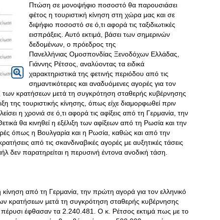
Πτώση σε μονοψήφιο ποσοστό θα παρουσιάσει
φέτος η τουριστική κίνηση στη χώρα μας και σε
διψήφιο ποσοστό σε ό,τι αφορά τις ταξιδιωτικές
εισπράξεις. Αυτό εκτιμά, βάσει των σημερινών
δεδομένων, ο πρόεδρος της
Πανελλήνιας Ομοσπονδίας Ξενοδόχων Ελλάδας,
Γιάννης Ρέτσος, αναλύοντας τα ειδικά
χαρακτηριστικά της φετινής περιόδου από τις
σημαντικότερες και αναδυόμενες αγορές για τον
ής των κρατήσεων μετά τη συγκρότηση σταθερής κυβέρνησης
λιξη της τουριστικής κίνησης, όπως είχε διαμορφωθεί πριν
λείσει η χρονιά σε ό,τι αφορά τις αφίξεις από τη Γερμανία, την
 Θετικά θα κινηθεί η εξέλιξη των αφίξεων από τη Ρωσία και την
ορές όπως η Βουλγαρία και η Ρωσία, καθώς και από την
κρατήσεις από τις σκανδιναβικές αγορές με αυξητικές τάσεις
ήλ δεν παρατηρείται η περυσινή έντονα ανοδική τάση.
ή κίνηση από τη Γερμανία, την πρώτη αγορά για τον ελληνικό
των κρατήσεων μετά τη συγκρότηση σταθερής κυβέρνησης
 πέρυσι έφθασαν τα 2.240.481. Ο κ. Ρέτσος εκτιμά πως με το