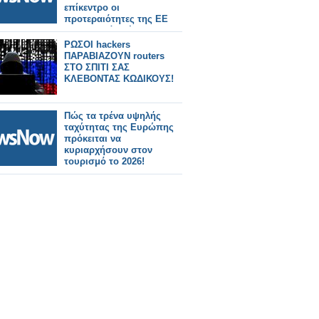
επίκεντρο οι
προτεραιότητες της ΕΕ
για τα μεγάλα έργα
υποδομών και
ΡΩΣΟΙ hackers
μεταφορών, τον τουρισμό
ΠΑΡΑΒΙΑΖΟΥΝ routers
και ο κομβικός ρόλος της
ΣΤΟ ΣΠΙΤΙ ΣΑΣ
Βόρειας Ελλάδας
ΚΛΕΒΟΝΤΑΣ ΚΩΔΙΚΟΥΣ!
Πώς τα τρένα υψηλής
ταχύτητας της Ευρώπης
πρόκειται να
κυριαρχήσουν στον
τουρισμό το 2026!