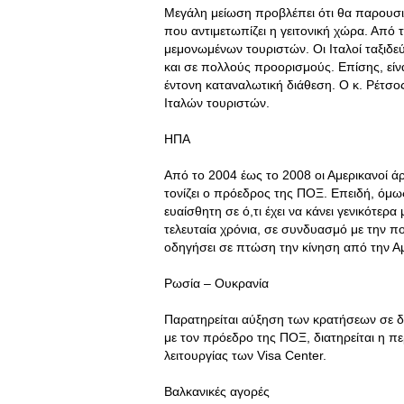
Μεγάλη μείωση προβλέπει ότι θα παρουσιά
που αντιμετωπίζει η γειτονική χώρα. Από 
μεμονωμένων τουριστών. Οι Ιταλοί ταξιδε
και σε πολλούς προορισμούς. Επίσης, είν
έντονη καταναλωτική διάθεση. Ο κ. Ρέτσ
Ιταλών τουριστών.
ΗΠΑ
Από το 2004 έως το 2008 οι Αμερικανοί ά
τονίζει ο πρόεδρος της ΠΟΞ. Επειδή, όμως
ευαίσθητη σε ό,τι έχει να κάνει γενικότε
τελευταία χρόνια, σε συνδυασμό με την πο
οδηγήσει σε πτώση την κίνηση από την Αμ
Ρωσία – Ουκρανία
Παρατηρείται αύξηση των κρατήσεων σε δ
με τον πρόεδρο της ΠΟΞ, διατηρείται η πε
λειτουργίας των Visa Center.
Bαλκανικές αγορές