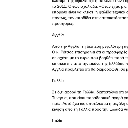
κλείσιμο της «ψαλίδας» η απώλεια των Γε
το 2011. Οπως σχολιάζει: «Οταν έχεις μία
επόμενο είναι να κλείσει η ψαλίδα τεχνικ
πάντως, τον αποδίδει στην αποκατάσταση 
προσφορές.
Αγγλία
Από την Αγγλία, τη δεύτερη μεγαλύτερη αγ
Ο κ. Ρέτσος επισημαίνει ότι οι προσφορές
σε σχέση με το ευρώ που βοηθάει παρά π
επισκέπτης από την εικόνα της Ελλάδας 
Αγγλία προβλέπει ότι θα διαμορφωθεί σε 
Γαλλία
Σε ό,τι αφορά τη Γαλλία, διαπιστώνει ότι 
Τυνησία, που είναι παραδοσιακή αγορά γι
τιμές. Αυτό έχει ως αποτέλεσμα η μεγάλ
κίνηση από τη Γαλλία προς την Ελλάδα να
Ιταλία