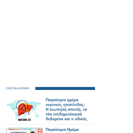
ΣΧΕΤΙΚΑ ΑΡΘΡΑ
Παγκόσμια ημέρα
ιογενούς ηπατίτιδας:
Η σιωπηλή απειλή, τα
νέα επιδημιολογικά
δεδομένα και ο οδικός
χάρτης για την
εξάλειψη της νόσου
Παγκόσμια Ημέρα