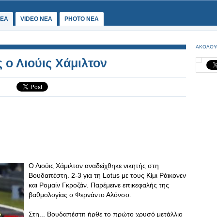
ΕΑ
VIDEO NEA
PHOTO NEA
ΑΚΟΛΟΥ
 ο Λιούις Χάμιλτον
Ο Λιούις Χάμιλτον αναδείχθηκε νικητής στη
Βουδαπέστη. 2-3 για τη Lotus με τους Κίμι Ράικονεν
και Ρομαίν Γκροζάν. Παρέμεινε επικεφαλής της
βαθμολογίας ο Φερνάντο Αλόνσο.
Στη... Βουδαπέστη ήρθε το πρώτο χρυσό μετάλλιο