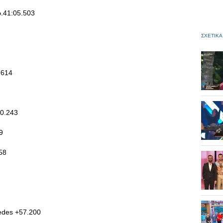
.41:05.503
ΣΧΕΤΙΚΑ
.614
0.243
9
58
edes +57.200