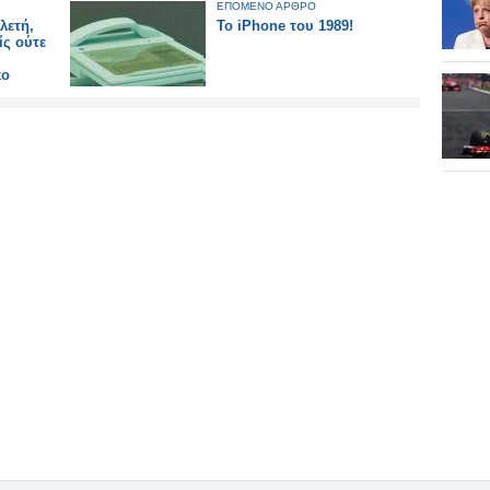
ΕΠΟΜΕΝΟ ΑΡΘΡΟ
λετή,
To iPhone του 1989!
ίς ούτε
κο