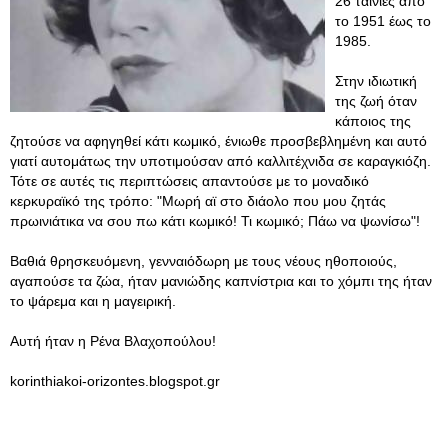
26 ταινίες από
το 1951 έως το
1985.
Στην ιδιωτική
της ζωή όταν
κάποιος της
ζητούσε να αφηγηθεί κάτι κωμικό, ένιωθε προσβεβλημένη και αυτό
γιατί αυτομάτως την υποτιμούσαν από καλλιτέχνιδα σε καραγκιόζη.
Τότε σε αυτές τις περιπτώσεις απαντούσε με το μοναδικό
κερκυραϊκό της τρόπο: "Μωρή αϊ στο διάολο που μου ζητάς
πρωινιάτικα να σου πω κάτι κωμικό! Τι κωμικό; Πάω να ψωνίσω"!
Βαθιά θρησκευόμενη, γενναιόδωρη με τους νέους ηθοποιούς,
αγαπούσε τα ζώα, ήταν μανιώδης καπνίστρια και το χόμπι της ήταν
το ψάρεμα και η μαγειρική.
Αυτή ήταν η Ρένα Βλαχοπούλου!
korinthiakoi-orizontes.blogspot.gr