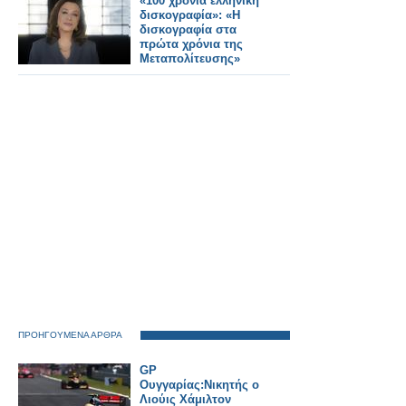
«100 χρόνια ελληνική
δισκογραφία»: «Η
δισκογραφία στα
πρώτα χρόνια της
Μεταπολίτευσης»
ΠΡΟΗΓΟΥΜΕΝΑ ΑΡΘΡΑ
GP
Ουγγαρίας:Νικητής ο
Λιούις Χάμιλτον