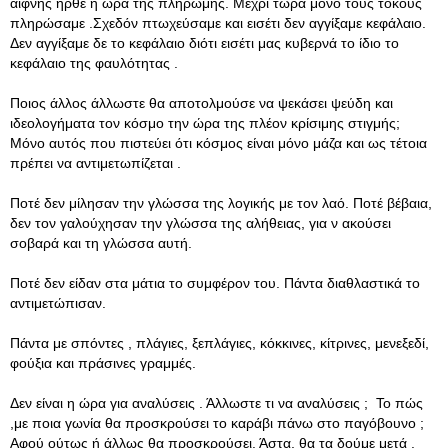
αίφνης ήρθε η ώρα της πληρωμής. Μέχρι τώρα μόνο τους τόκους
πληρώσαμε .Σχεδόν πτωχεύσαμε και εισέτι δεν αγγίξαμε κεφάλαιο.
Δεν αγγίξαμε δε το κεφάλαιο διότι εισέτι μας κυβερνά το ίδιο το
κεφάλαιο της φαυλότητας .
Ποιος άλλος άλλωστε θα αποτολμούσε να ψεκάσει ψεύδη και
ιδεολογήματα τον κόσμο την ώρα της πλέον κρίσιμης στιγμής;
Μόνο αυτός που πιστεύει ότι κόσμος είναι μόνο μάζα και ως τέτοια
πρέπει να αντιμετωπίζεται .
Ποτέ δεν μίλησαν την γλώσσα της λογικής με τον λαό. Ποτέ βέβαια,
δεν τον γαλούχησαν την γλώσσα της αλήθειας, για ν ακούσει
σοβαρά και τη γλώσσα αυτή.
Ποτέ δεν είδαν στα μάτια το συμφέρον του. Πάντα διαθλαστικά το
αντιμετώπισαν.
Πάντα με σπόντες , πλάγιες, ξεπλάγιες, κόκκινες, κίτρινες, μενεξεδί,
φούξια και πράσινες γραμμές.
Δεν είναι η ώρα για αναλύσεις . Άλλωστε τι να αναλύσεις ; Το πώς
,με ποια γωνία θα προσκρούσει το καράβι πάνω στο παγόβουνο ;
Αφού ούτως ή άλλως θα προσκρούσει. Άστα, θα τα δούμε μετά .