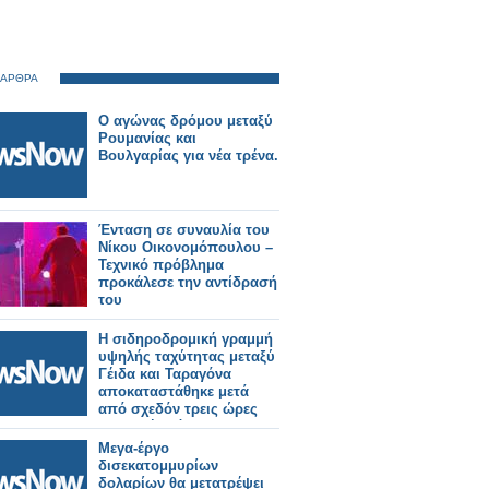
 ΑΡΘΡΑ
Ο αγώνας δρόμου μεταξύ
Ρουμανίας και
Βουλγαρίας για νέα τρένα.
Ένταση σε συναυλία του
Νίκου Οικονομόπουλου –
Τεχνικό πρόβλημα
προκάλεσε την αντίδρασή
του
Η σιδηροδρομική γραμμή
υψηλής ταχύτητας μεταξύ
Γέιδα και Ταραγόνα
αποκαταστάθηκε μετά
από σχεδόν τρεις ώρες
διακοπής λόγω
πυρκαγιάς.
Μεγα-έργο
δισεκατομμυρίων
δολαρίων θα μετατρέψει