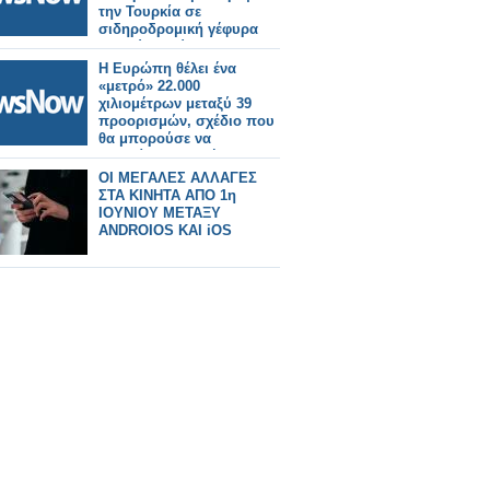
την Τουρκία σε
σιδηροδρομική γέφυρα
μεταξύ Ευρώπης και
Ασίας.
Η Ευρώπη θέλει ένα
«μετρό» 22.000
χιλιομέτρων μεταξύ 39
προορισμών, σχέδιο που
θα μπορούσε να
εκτοπίσει τις πτήσεις.
ΟΙ ΜΕΓΑΛΕΣ ΑΛΛΑΓΕΣ
ΣΤΑ ΚΙΝΗΤΑ ΑΠΟ 1η
ΙΟΥΝΙΟΥ ΜΕΤΑΞΥ
ANDROIOS KAI iOS