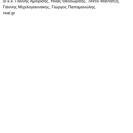
οι κ.κ. Γιάννης Αμοιρίδης, Ηλίας Θεοδωρίδης, Τσετίν Μάντατζη,
Γιάννης Μιχελογιαννάκης, Γιώργος Παπαμανώλης.
real.gr