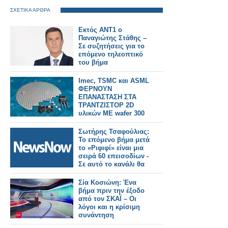
ΣΧΕΤΙΚΑ ΑΡΘΡΑ
Εκτός ΑΝΤ1 ο
Παναγιώτης Στάθης –
Σε συζητήσεις για το
επόμενο τηλεοπτικό
του βήμα
Imec, TSMC και ASML
ΦΕΡΝΟΥΝ
ΕΠΑΝΑΣΤΑΣΗ ΣΤΑ
ΤΡΑΝΤΖΙΣΤΟΡ 2D
υλικών ΜΕ wafer 300
mm, με βήμα 50 nm
Σωτήρης Τσαφούλιας:
Το επόμενο βήμα μετά
το «Ριφιφί» είναι μια
σειρά 60 επεισοδίων -
Σε αυτό το κανάλι θα
την δουμε;
Σία Κοσιώνη: Ένα
βήμα πριν την έξοδο
από τον ΣΚΑΪ – Οι
λόγοι και η κρίσιμη
συνάντηση