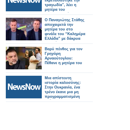
εκμεταλλεύτηκε την
τραγωδία'', λέει η
μητέρα του
μηχανοδηγού της
εμπορικής
Ο Παναγιώτης Στάθης
αμαξοστοιχίας
αποχαιρετά την
μητέρα του στο
φινάλε του “Καλημέρα
Ελλάδα” με δάκρυα
στα μάτια
Βαρύ πένθος για τον
Γρηγόρη
Αρναούτογλου:
Πέθανε η μητέρα του
Μια απίστευτη
ιστορία καλοσύνης:
Στην Ουκρανία, ένα
τρένο έκανε μια μη
προγραμματισμένη
στάση για να
παραλάβει ένα
άρρωστο κορίτσι και
τη μητέρα της!