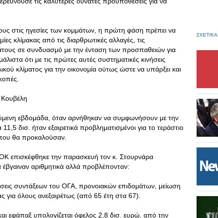
ερευνούσε τις καλύτερες δυνατές προϋποθέσεις για να
υς στις ηγεσίες των κομμάτων, η πρώτη φάση πρέπει να
ΣΧΕΤΙΚΑ
ομίες κλίμακας από τις διαρθρωτικές αλλαγές, τις
ράτους σε συνδυασμό με την ένταση των προσπαθειών για
άλιστα ότι με τις πρώτες αυτές συστηματικές κινήσεις
λικού κλίματος για την οικονομία ούτως ώστε να υπάρξει και
κοπές.
 Κουβέλη
ούμενη εβδομάδα, όταν αρνήθηκαν να συμφωνήσουν με την
 11,5 δισ. ήταν εξαιρετικά προβληματισμένοι για το τεράστιο
ς που θα προκαλούσαν.
ΟΚ επισκέφθηκε την παρασκευή τον κ. Στουρνάρα
ρα έβγαιναν αριθμητικά αλλά προβλέπονταν:
ιώσεις συντάξεων του ΟΓΑ, προνοιακών επιδομάτων, μείωση
ς για όλους ανεξαιρέτως (από 65 έτη στα 67).
ι εφάπαξ υπολογίζεται όφελος 2,8 δισ. ευρώ, από την