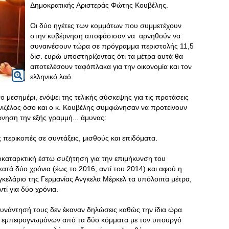
Δημοκρατικής Αριστεράς Φώτης Κουβέλης.
Οι δύο ηγέτες των κομμάτων που συμμετέχουν
στην κυβέρνηση αποφάσισαν να αρνηθούν να
συναινέσουν τώρα σε πρόγραμμα περιστολής 11,5
δισ. ευρώ υποστηρίζοντας ότι τα μέτρα αυτά θα
αποτελέσουν ταφόπλακα για την οικονομία και τον
ελληνικό λαό.
 μεσημέρι, ενόψει της τελικής σύσκεψης για τις προτάσεις
νιζέλος όσο και ο κ. Κουβέλης συμφώνησαν να προτείνουν
νηση την εξής γραμμή... άμυνας:
ς περικοπές σε συντάξεις, μισθούς και επιδόματα.
οκαταρκτική έστω συζήτηση για την επιμήκυνση του
τά δύο χρόνια (έως το 2016, αντί του 2014) και αφού η
κελάριο της Γερμανίας Ανγκελα Μέρκελ τα υπόλοιπα μέτρα,
ντί για δύο χρόνια.
 συνάντησή τους δεν έκαναν δηλώσεις καθώς την ίδια ώρα
ων εμπειρογνωμόνων από τα δύο κόμματα με τον υπουργό