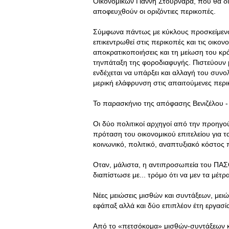
Οικονομικών Γιάννη Στουρνάρα, που θα δι
αποφευχθούν οι οριζόντιες περικοπές.
Σύμφωνα πάντως με κύκλους προσκείμενο
επικεντρωθεί στις περικοπές και τις οικον
αποκρατικοποιήσεις και τη μείωση του κ
τηνπάταξη της φοροδιαφυγής. Πιστεύουν μ
ενδέχεται να υπάρξει και αλλαγή του συνο
μερική ελάφρυνση στις απαιτούμενες περι
Το παρασκήνιο της απόφασης Βενιζέλου -
Οι δύο πολιτικοί αρχηγοί από την προηγ
πρόταση του οικονομικού επιτελείου για τα
κοινωνικό, πολιτικό, αναπτυξιακό κόστο
Οταν, μάλιστα, η αντιπροσωπεία του ΠΑΣ
διαπίστωσε με... τρόμο ότι να μεν τα μέτ
Νέες μειώσεις μισθών και συντάξεων, με
εφάπαξ αλλά και δύο επιπλέον έτη εργασία
Από το «πετσόκομα» μισθών-συντάξεων κα