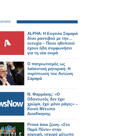
 ΑΡΘΡΑ
ALPHA: Η Ευγενία Σαμαρά
δίνει ραντεβού με την…
ευτυχία – Ποιοι ηθοποιοί
έχουν ήδη συμφωνήσει
για τη νέα σειρά
Ο πατριωτισμός ως
λαϊκίστική ρητορική: Η
περίπτωση του Αντώνη
Σαμαρά
Ν. Φαρμάκης: «Ο
Οδοντωτός δεν έχει
χρώμα, έχει μόνο ράγες» –
Κοινό Μέτωπο
Διεκδίκησης
Prime time ζώνη: «Στο
Παρά Πέντε» στην
κορυφή, ισχυρό μέτωπο