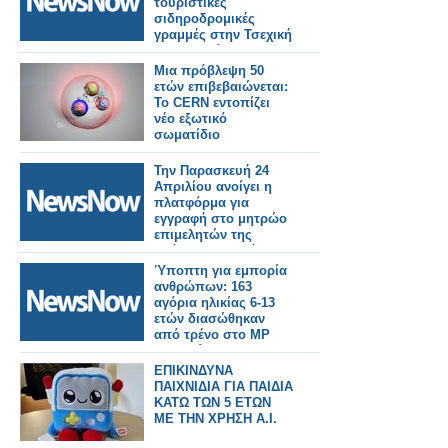
τουριστικές
σιδηροδρομικές
γραμμές στην Τσεχική
Δημοκρατία.
Μια πρόβλεψη 50
ετών επιβεβαιώνεται:
Το CERN εντοπίζει
νέο εξωτικό
σωματίδιο
Την Παρασκευή 24
Απριλίου ανοίγει η
πλατφόρμα για
εγγραφή στο μητρώο
επιμελητών της
δράσης “Νταντάδες
της γειτονιάς’’, που
Ύποπτη για εμπορία
αφορά υπηρεσία κατ’
ανθρώπων: 163
οίκον φροντίδας
αγόρια ηλικίας 6-13
βρεφών και νηπίων
ετών διασώθηκαν
από 2 μηνών έως 2,5
από τρένο στο MP
ετών.
της Ινδίας.
ΕΠΙΚΙΝΔΥΝΑ
ΠΑΙΧΝΙΔΙΑ ΓΙΑ ΠΑΙΔΙΑ
ΚΑΤΩ ΤΩΝ 5 ΕΤΩΝ
ΜΕ ΤΗΝ ΧΡΗΣΗ Α.Ι.