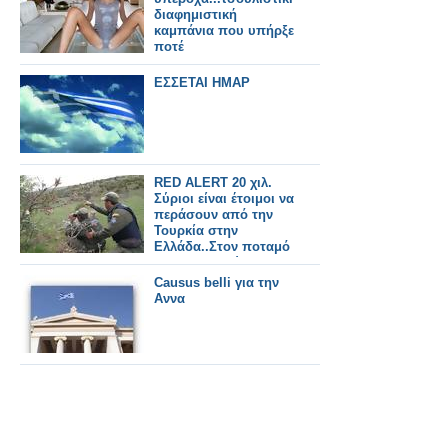
διαφημιστική
καμπάνια που υπήρξε
ποτέ
ΕΣΣΕΤΑΙ ΗΜΑΡ
RED ALERT 20 χιλ.
Σύριοι είναι έτοιμοι να
περάσουν από την
Τουρκία στην
Ελλάδα..Στον ποταμό
Εβρο κατευθύνονται
για ενισχύσεις άλλοι
Causus belli για την
1.800
Αννα
συνοριοφύλακες..