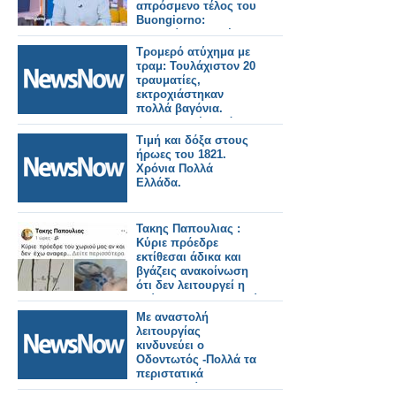
απρόσμενο τέλος του
Buongiorno:
«Εννοείται πως έχω
πολλά να πω»
Τρομερό ατύχημα με
τραμ: Τουλάχιστον 20
τραυματίες,
εκτροχιάστηκαν
πολλά βαγόνια.
Σοκαριστικές εικόνες.
Τιμή και δόξα στους
ήρωες του 1821.
Χρόνια Πολλά
Ελλάδα.
Τακης Παπουλιας :
Κύριε πρόεδρε
εκτίθεσαι άδικα και
βγάζεις ανακοίνωση
ότι δεν λειτουργεί η
γεώτρηση του χωριού
μας
Με αναστολή
λειτουργίας
κινδυνεύει ο
Οδοντωτός -Πολλά τα
περιστατικά
ακινητοποίησης