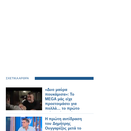
ΣΧΕΤΙΚΑ ΑΡΘΡΑ
«Δυο μαύρα
πουκάμισα»: Το
MEGA μάς είχε
προετοιμάσει για
πολλά… το πρώτο
τρέιλερ όμως όχι
Η πρώτη αντίδραση
του Δημήτρης
Ουγγαρέζος μετά το