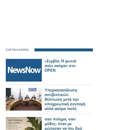
ΣΧΕΤΙΚΑ ΑΡΘΡΑ
«Σερβία: Η φωτιά
καίει ακόμα» στο
OPEN
Υπερκατανάλωση
αντιβιοτικών:
Βελτίωση μετά την
υποχρεωτική συνταγή
αλλά ακόμα πολύ
κάτω από τον στόχο!
σαν ποίημα, σαν
μύθος- όταν με
ρώτησαν να πω δυό