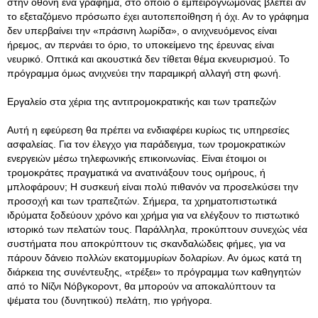
στην οθόνη ένα γράφημα, στο οποίο ο εμπειρογνώμονας βλέπει αν
το εξεταζόμενο πρόσωπο έχει αυτοπεποίθηση ή όχι. Αν το γράφημα
δεν υπερβαίνει την «πράσινη λωρίδα», ο ανιχνευόμενος είναι
ήρεμος, αν περνάει το όριο, το υποκείμενο της έρευνας είναι
νευρικό. Οπτικά και ακουστικά δεν τίθεται θέμα εκνευρισμού. Το
πρόγραμμα όμως ανιχνεύει την παραμικρή αλλαγή στη φωνή.
Εργαλείο στα χέρια της αντιτρομοκρατικής και των τραπεζών
Αυτή η εφεύρεση θα πρέπει να ενδιαφέρει κυρίως τις υπηρεσίες
ασφαλείας. Για τον έλεγχο για παράδειγμα, των τρομοκρατικών
ενεργειών μέσω τηλεφωνικής επικοινωνίας. Είναι έτοιμοι οι
τρομοκράτες πραγματικά να ανατινάξουν τους ομήρους, ή
μπλοφάρουν; Η συσκευή είναι πολύ πιθανόν να προσελκύσει την
προσοχή και των τραπεζιτών. Σήμερα, τα χρηματοπιστωτικά
ιδρύματα ξοδεύουν χρόνο και χρήμα για να ελέγξουν το πιστωτικό
ιστορικό των πελατών τους. Παράλληλα, προκύπτουν συνεχώς νέα
συστήματα που αποκρύπτουν τις σκανδαλώδεις φήμες, για να
πάρουν δάνειο πολλών εκατομμυρίων δολαρίων. Αν όμως κατά τη
διάρκεια της συνέντευξης, «τρέξει» το πρόγραμμα των καθηγητών
από το Νίζνι Νόβγκοροντ, θα μπορούν να αποκαλύπτουν τα
ψέματα του (δυνητικού) πελάτη, πιο γρήγορα.