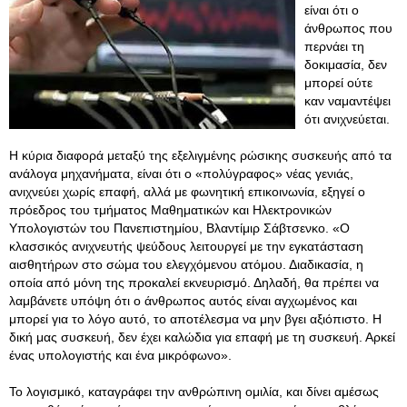
είναι ότι ο
άνθρωπος που
περνάει τη
δοκιμασία, δεν
μπορεί ούτε
καν ναμαντέψει
ότι ανιχνεύεται.
Η κύρια διαφορά μεταξύ της εξελιγμένης ρώσικης συσκευής από τα
ανάλογα μηχανήματα, είναι ότι ο «πολύγραφος» νέας γενιάς,
ανιχνεύει χωρίς επαφή, αλλά με φωνητική επικοινωνία, εξηγεί ο
πρόεδρος του τμήματος Μαθηματικών και Ηλεκτρονικών
Υπολογιστών του Πανεπιστημίου, Βλαντίμιρ Σάβτσενκο. «Ο
κλασσικός ανιχνευτής ψεύδους λειτουργεί με την εγκατάσταση
αισθητήρων στο σώμα του ελεγχόμενου ατόμου. Διαδικασία, η
οποία από μόνη της προκαλεί εκνευρισμό. Δηλαδή, θα πρέπει να
λαμβάνετε υπόψη ότι ο άνθρωπος αυτός είναι αγχωμένος και
μπορεί για το λόγο αυτό, το αποτέλεσμα να μην βγει αξιόπιστο. Η
δική μας συσκευή, δεν έχει καλώδια για επαφή με τη συσκευή. Αρκεί
ένας υπολογιστής και ένα μικρόφωνο».
Το λογισμικό, καταγράφει την ανθρώπινη ομιλία, και δίνει αμέσως