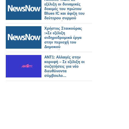
εξέλιξη οι δυναμικές
δοκιμές του πρώτου
Blues IC και άφιξη του
δεύτερου συρμού
στην Ελλάδα.
Χρήστος Σταικούρας
:«Σε εξέλιξη
σιδηροδρομικά έργα
στην περιοχή του
Δομοκού
αποκατάστασης
Daniel 188 εκατ. ευρώ.
ΑΝΤ1: Αλλαγές στην
κορυφή – Σε εξέλιξη οι
συζητήσεις για νέο
διευθύνοντα
σύμβουλο...