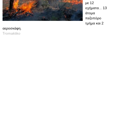
με 12
οχήματα... 13
άτομα
πεζοπόρο
τμήμα και 2
αεροσκάφη.
Tromaktiko