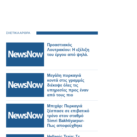
ΣΧΕΤΙΚΑ ΑΡΘΡΑ
Προαστιακός
Λουτρακίου: Η εξέλιξη
του έργου από ψηλά.
Μεγάλη πυρκαγιά
κοντά στις γραμμές
διέκοψε όλες τις
υπηρεσίες προς έναν
από τους πιο
πολυσύχναστους
σιδηροδρομικούς
Μπιχάρ: Πυρκαγιά
σταθμούς του
ξέσπασε σε επιβατικό
Λονδίνου.
τρένο στον σταθμό
Simri Bakhtiyarpur-
Πως αποφεύχθηκε
τραγωδία.
Hellenic Train: Σε