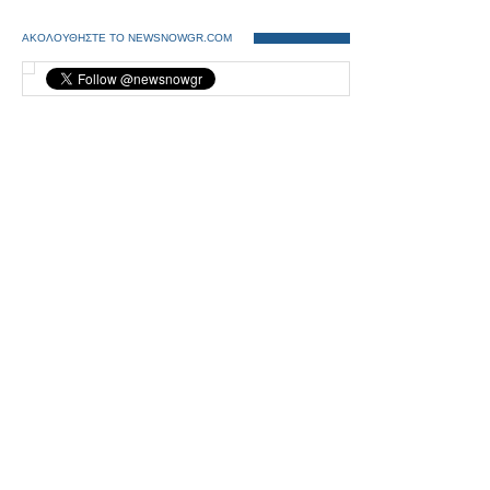
ΑΚΟΛΟΥΘΗΣΤΕ ΤΟ NEWSNOWGR.COM