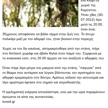
ένα κλαρί σε
χωριό της
Καρύστου.
Ήταν χθες (30-
07-2012) λίγο
μετά τις 20.00,
όταν ένας
35χρονος αποφάσισε να βάλει τέρμα στην ζωή του. Το άτυχο
παλικάρι μαζί με τον αδερφό του, ήταν βοσκοί στην περιοχή.
Χωρίς να τον δει κανένας, απομακρύνθηκε από την στάνη, πήγε
στο διπλανό χωράφι και έβαλε θηλιά στον λαιμό του. Σύμφωνα με
το evianews.com, στις 20.00 άρχισε να τον αναζητά ο αδερφός του.
Όταν πήγε λίγα μέτρα πιο μακρυά από την στάνη, ''πάγωσε'' από
το θέαμα που αντίκρισε και λύγισε βλέποντας τον αγαπημένο του
αδερφό κρεμασμένο στο δέντρο. Αμέσως κάλεσε την αστυνομία και
λίγο αργότερα έφτασε στο σημείο και ιατροδικαστής.
Η εγκληματική ενέργεια αποκλείστηκε, ενώ για την ώρα παραμένουν
άγνωστα τα αίτια της αυτοκτονίας..
tuned.gr