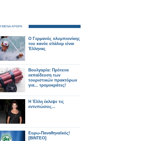
ΥΜΕΝΑ ΑΡΘΡΑ
O Γερμανός ολυμπιονίκης
του κανόε σλάλομ είναι
Έλληνας
Βουλγαρία: Πρότεινε
εκπαίδευση των
τουριστικών πρακτόρων
για... τρομοκράτες!
Η Έλλη έκλεψε τις
εντυπώσεις...
Ευρω-Παναθηναϊκός!
[ΒΙΝΤΕΟ]