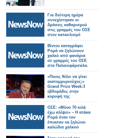
Για δεύτερη ημέρα
συνεχίστηκαν οι
δράσεις καθαρισμού
στις γραμμές του ΟΣΕ
στον καταυλισμό
Ρομά της Θήβας.
Βίντεο καταγράφει
Ρομά να ξηλώνουν
χαλκό από φανάρια
σε γραμμές του ΟΣΕ
στα Παλαιοφάρσαλα.
«Ποιος θέλει να γίνει
εκατομμυριούχος;»
Grand Prize Week:3
εβδομάδες στην
κορυφή της
τηλεθέασης
ΟΣΕ: «Μόνο 70 κιλά
έχω κλέψει» – Η ατάκα
Ρομά όταν τον
έπιασαν να ξηλώνει
καλώδια χαλκού