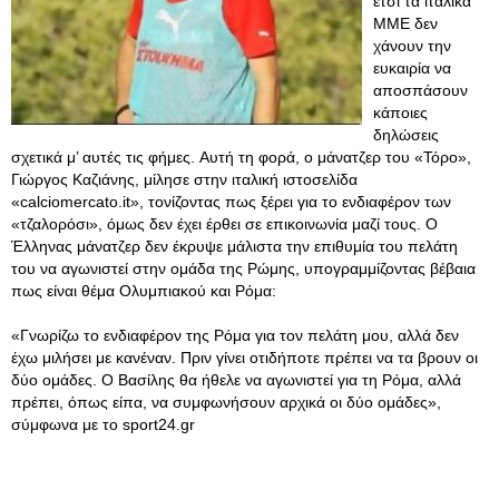
έτσι τα ιταλικά
ΜΜΕ δεν
χάνουν την
ευκαιρία να
αποσπάσουν
κάποιες
δηλώσεις
σχετικά μ’ αυτές τις φήμες. Αυτή τη φορά, ο μάνατζερ του «Τόρο»,
Γιώργος Καζιάνης, μίλησε στην ιταλική ιστοσελίδα
«calciomercato.it», τονίζοντας πως ξέρει για το ενδιαφέρον των
«τζαλορόσι», όμως δεν έχει έρθει σε επικοινωνία μαζί τους. Ο
Έλληνας μάνατζερ δεν έκρυψε μάλιστα την επιθυμία του πελάτη
του να αγωνιστεί στην ομάδα της Ρώμης, υπογραμμίζοντας βέβαια
πως είναι θέμα Ολυμπιακού και Ρόμα:
«Γνωρίζω το ενδιαφέρον της Ρόμα για τον πελάτη μου, αλλά δεν
έχω μιλήσει με κανέναν. Πριν γίνει οτιδήποτε πρέπει να τα βρουν οι
δύο ομάδες. Ο Βασίλης θα ήθελε να αγωνιστεί για τη Ρόμα, αλλά
πρέπει, όπως είπα, να συμφωνήσουν αρχικά οι δύο ομάδες»,
σύμφωνα με το sport24.gr