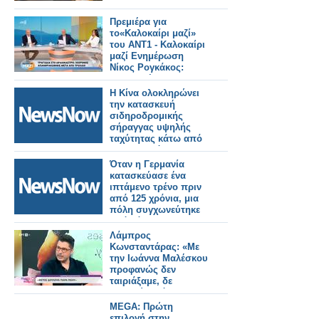
Πρεμιέρα για
το«Καλοκαίρι μαζί»
του ΑΝΤ1 - Καλοκαίρι
μαζί Ενημέρωση
Νίκος Ρογκάκος:
«Επιλογή του
σταθμού είναι να
Η Κίνα ολοκληρώνει
προχωρήσει την
την κατασκευή
ενημέρωση»
σιδηροδρομικής
σήραγγας υψηλής
ταχύτητας κάτω από
τον ποταμό
Γιανγκτσέ.
Όταν η Γερμανία
κατασκεύασε ένα
ιπτάμενο τρένο πριν
από 125 χρόνια, μια
πόλη συγχωνεύτηκε
από κάτω του.
Λάμπρος
Κωνσταντάρας: «Με
την Ιωάννα Μαλέσκου
προφανώς δεν
ταιριάξαμε, δε
μετανιώνω όμως για
την επιλογή που
MEGA: Πρώτη
έκανα»
επιλογή στην