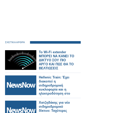
ΣΧΕΤΙΚΑ ΑΡΘΡΑ
Το Wi-Fi extender
ΜΠΟΡΕΙ ΝΑ ΚΑΝΕΙ ΤΟ
ΔΙΚΤΥΟ ΣΟΥ ΠΙΟ
ΑΡΓΟ ΚΑΙ ΠΩΣ ΘΑ ΤΟ
ΒΕΛΤΙΩΣΕΙΣ
Hellenic Train: Έχει
διακοπεί η
σιδηροδρομική
κυκλοφορία και η
ηλεκτροδότηση στο
δίκτυο του
Προαστιακού
Χατζηδάκης για νέο
Σιδηροδρόμου
σιδηροδρομικό
Αθηνών.
δίκτυο: Ταχύτερες