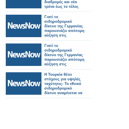
διαδρομές και νέα
τρένα έως το τέλος
του 2026.
Γιατί το
σιδηροδρομικό
δίκτυο της Γερμανίας
παρουσιάζει απότομη
αύξηση στις
εγκληματικές
επιθέσεις.
Γιατί το
σιδηροδρομικό
δίκτυο της Γερμανίας
παρουσιάζει απότομη
αύξηση στις
εγκληματικές
επιθέσεις.
Η Τουρκία θέτει
στόχους για υψηλές
ταχύτητες: Το εθνικό
σιδηροδρομικό
δίκτυο αναμένεται να
αυξηθεί στα 28.590
χλμ. έως το 2053.