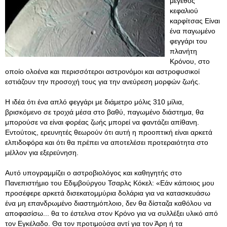
μέγεθος
κεφαλιού
καρφίτσας Είναι
ένα παγωμένο
φεγγάρι του
πλανήτη
Κρόνου, στο
οποίο ολοένα και περισσότεροι αστρονόμοι και αστροφυσικοί
εστιάζουν την προσοχή τους για την ανεύρεση μορφών ζωής.
Η ιδέα ότι ένα απλό φεγγάρι με διάμετρο μόλις 310 μίλια,
βρισκόμενο σε τροχιά μέσα στο βαθύ, παγωμένο διάστημα, θα
μπορούσε να είναι φορέας ζωής μπορεί να φαντάζει απίθανη.
Εντούτοις, ερευνητές θεωρούν ότι αυτή η προοπτική είναι αρκετά
ελπιδοφόρα και ότι θα πρέπει να αποτελέσει προτεραιότητα στο
μέλλον για εξερεύνηση.
Αυτό υπογραμμίζει ο αστροβιολόγος και καθηγητής στο
Πανεπιστήμιο του Εδιμβούργου Τσαρλς Κόκελ: «Εάν κάποιος μου
προσέφερε αρκετά δισεκατομμύρια δολάρια για να κατασκευάσω
ένα μη επανδρωμένο διαστημόπλοιο, δεν θα δίσταζα καθόλου να
αποφασίσω... θα το έστελνα στον Κρόνο για να συλλέξει υλικό από
τον Εγκέλαδο
. Θα τον προτιμούσα αντί για τον Άρη ή τα