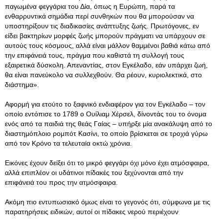
παγωμένα φεγγάρια του Δία, όπως η Ευρώπη, παρά τα
ενθαρρυντικά σημάδια περί συνθηκών που θα μπορούσαν να
υποστηρίξουν τις διαδικασίες ανάπτυξης ζωής. Πρωτόγονες, εν
είδει βακτηρίων μορφές ζωής μπορούν πράγματι να υπάρχουν σε
αυτούς τους κόσμους, αλλά είναι μάλλον θαμμένοι βαθιά κάτω από
την επιφάνειά τους, πράγμα που καθιστά τη συλλογή τους
εξαιρετικά δύσκολη. Απεναντίας, στον Εγκέλαδο, εάν υπάρχει ζωή,
θα είναι πανεύκολο να συλλεχθούν. Θα ρέουν, κυριολεκτικά, στο
διάστημα».
Αφορμή για ετούτο το ξαφνικό ενδιαφέρον για τον Εγκέλαδο – τον
οποίο εντόπισε το 1789 ο Ουίλιαμ Χέρσελ, δίνοντάς του το όνομα
ενός από τα παιδιά της θεάς Γαίας – υπήρξε μία ανακάλυψη από το
διαστημόπλοιο ρομπότ Κασίνι, το οποίο βρίσκεται σε τροχιά γύρω
από τον Κρόνο τα τελευταία οκτώ χρόνια.
Εικόνες έχουν δείξει ότι το μικρό φεγγάρι όχι μόνο έχει ατμόσφαιρα,
αλλά επιπλέον οι υδάτινοι πίδακές του ξεχύνονται από την
επιφάνειά του προς την ατμόσφαιρα.
Ακόμη πιο εντυπωσιακό όμως είναι το γεγονός ότι, σύμφωνα με τις
παρατηρήσεις ειδικών, αυτοί οι πίδακες νερού περιέχουν