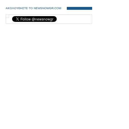
ΑΚΟΛΟΥΘΗΣΤΕ ΤΟ NEWSNOWGR.COM