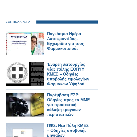
ΣΧΕΤΙΚΑ ΑΡΘΡΑ
Παγκόσμια Ημέρα
Αυτοφροντίδας-
Εγχειρίδιο για τους
Φαρμακοποιούς
Έναρξη λειτουργίας
νέας πύλης ΕΟΠΥΥ
ΚΜΕΣ – Οδηγίες
υποβολής τιμολογίων
Φαρμάκων Υψηλού
Κόστους Πλατφόρμας
ΕΟΠΥΥ
Παρέμβαση ΕΣΡ:
Οδηγίες προς τα ΜΜΕ
για προσεκτική
κάλυψη τραγικών
περιστατικών
ΠΦΣ: Νέα Πύλη ΚΜΕΣ
– Οδηγίες υποβολής
μηνιαίων