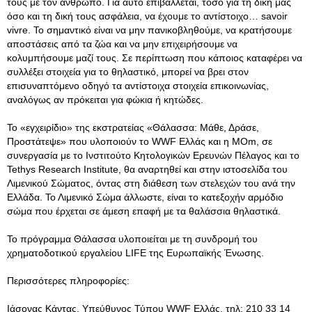
τους με τον άνθρωπο
. Για αυτό επιβάλλεται, τόσο για τη δική μας
όσο και τη δική τους ασφάλεια, να έχουμε το αντίστοιχο… savoir
vivre. Το σημαντικό είναι να μην πανικοβληθούμε, να κρατήσουμε
αποστάσεις από τα ζώα και να μην επιχειρήσουμε να
κολυμπήσουμε μαζί τους. Σε περίπτωση που κάποιος καταφέρει να
συλλέξει στοιχεία για το θηλαστικό, μπορεί να βρει στον
επισυναπτόμενο οδηγό τα αντίστοιχα στοιχεία επικοινωνίας,
αναλόγως αν πρόκειται για φώκια ή κητώδες.
Το «εγχειρίδιο» της εκστρατείας «Θάλασσα: Μάθε, Δράσε,
Προστάτεψε» που υλοποιούν το WWF Ελλάς και η MΟm, σε
συνεργασία με το Ινστιτούτο Κητολογικών Ερευνών Πέλαγος και το
Tethys Research Institute, θα αναρτηθεί και στην ιστοσελίδα του
Λιμενικού Σώματος, όντας στη διάθεση των στελεχών του ανά την
Ελλάδα. Το Λιμενικό Σώμα άλλωστε, είναι το κατεξοχήν αρμόδιο
σώμα που έρχεται σε άμεση επαφή με τα θαλάσσια θηλαστικά.
Το πρόγραμμα Θάλασσα υλοποιείται με τη συνδρομή του
χρηματοδοτικού εργαλείου LIFE της Ευρωπαϊκής Ένωσης.
Περισσότερες πληροφορίες:
Ιάσονας Κάντας, Υπεύθυνος Τύπου WWF Ελλάς, τηλ: 210 33 14