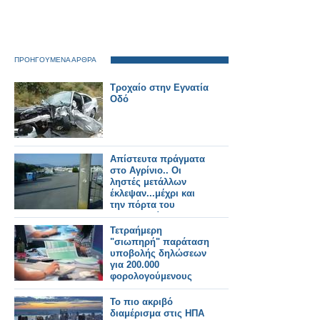
ΠΡΟΗΓΟΥΜΕΝΑ ΑΡΘΡΑ
Τροχαίο στην Εγνατία
Οδό
Απίστευτα πράγματα
στο Αγρίνιο.. Οι
ληστές μετάλλων
έκλεψαν...μέχρι και
την πόρτα του
νεκροταφείου!
Τετραήμερη
"σιωπηρή" παράταση
υποβολής δηλώσεων
για 200.000
φορολογούμενους
Το πιο ακριβό
διαμέρισμα στις ΗΠΑ