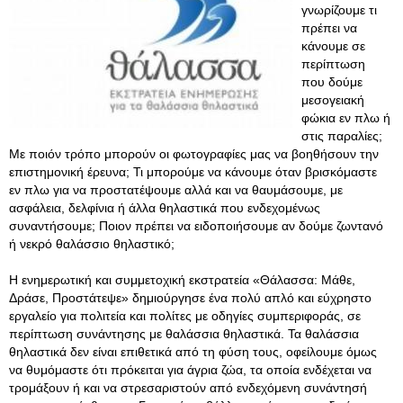
γνωρίζουμε τι
πρέπει να
κάνουμε σε
περίπτωση
που δούμε
μεσογειακή
φώκια εν πλω ή
στις παραλίες;
Με ποιόν τρόπο μπορούν οι φωτογραφίες μας να βοηθήσουν την
επιστημονική έρευνα; Τι μπορούμε να κάνουμε όταν βρισκόμαστε
εν πλω για να προστατέψουμε αλλά και να θαυμάσουμε, με
ασφάλεια, δελφίνια ή άλλα θηλαστικά που ενδεχομένως
συναντήσουμε; Ποιον πρέπει να ειδοποιήσουμε αν δούμε ζωντανό
ή νεκρό θαλάσσιο θηλαστικό;
Η ενημερωτική και συμμετοχική εκστρατεία «Θάλασσα: Μάθε,
Δράσε, Προστάτεψε» δημιούργησε ένα πολύ απλό και εύχρηστο
εργαλείο για πολιτεία και πολίτες με οδηγίες συμπεριφοράς, σε
περίπτωση συνάντησης με θαλάσσια θηλαστικά. Τα θαλάσσια
θηλαστικά δεν είναι επιθετικά από τη φύση τους, οφείλουμε όμως
να θυμόμαστε ότι πρόκειται για άγρια ζώα, τα οποία ενδέχεται να
τρομάξουν ή και να στρεσαριστούν από ενδεχόμενη συνάντησή