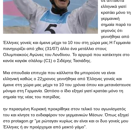
σε άπταιστα
ελληνικά γιατί
κρατάει μόνο τη
γερμανική
σημαία παρά το
γεγονός ότι
γεννήθηκε από
Έλληνες γονείς και έμεινε μέχρι τα 10 του στη χώρα μας.Η Γερμανία
πανηγυρίζει από χθες (31/07) άλλο ένα μετάλλιο στους
Ολυμπιακούς Αγώνες του Λονδίνου. Το αργυρό που κατέκτησε στο
κανόε καγιάκ σλάλομ (C1) ο Σιδέρης Τασιάδης.
Μια σπουδαία επιτυχία που κάλλιστα θα μπορούσε να είναι
ελληνική καθώς ο 22χρονος γεννήθηκε από Έλληνες γονείς και
έμεινε στη χώρα μας μέχρι τα 10 του χρόνια όπου και μετανάστευσε
μόνιμα στη Γερμανία. Ωστόσο ο ίδιο εξηγεί γιατί κρατάει μόνο τη
σημαία της νέας του πατρίδας.
ην περασμένη Κυριακή προκρίθηκε στον τελικό του αγωνίσματός
του και κίνησε το ενδιαφέρον τον γερμανικών Μέσων. Όπως εξηγεί
στο protagon.gr "με ρώταγαν κυρίως αν είναι και οι δυο γονείς μου
Έλληνες ή αν προέρχομαι από μεικτό γάμο".