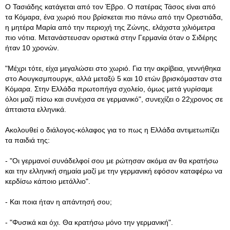
Ο Τασιάδης κατάγεται από τον Έβρο. Ο πατέρας Τάσος είναι από
τα Κόμαρα, ένα χωριό που βρίσκεται πιο πάνω από την Ορεστιάδα,
η μητέρα Μαρία από την περιοχή της Ζώνης, ελάχιστα χιλιόμετρα
πιο νότια. Μετανάστευσαν οριστικά στην Γερμανία όταν ο Σιδέρης
ήταν 10 χρονών.
"Μέχρι τότε, είχα μεγαλώσει στο χωριό. Για την ακρίβεια, γεννήθηκα
στο Αουγκσμπουργκ, αλλά μεταξύ 5 και 10 ετών βρισκόμασταν στα
Κόμαρα. Στην Ελλάδα πρωτοπήγα σχολείο, όμως μετά γυρίσαμε
όλοι μαζί πίσω και συνέχισα σε γερμανικό", συνεχίζει ο 22χρονος σε
άπταιστα ελληνικά.
Ακολουθεί ο διάλογος-κόλαφος για το πως η Ελλάδα αντιμετωπίζει
τα παιδιά της:
- "Οι γερμανοί συνάδελφοί σου με ρώτησαν ακόμα αν θα κρατήσω
και την ελληνική σημαία μαζί με την γερμανική εφόσον καταφέρω να
κερδίσω κάποιο μετάλλιο".
- Και ποια ήταν η απάντησή σου;
- "Φυσικά και όχι. Θα κρατήσω μόνο την γερμανική".