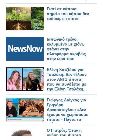
δίκη για τα Τέμπη .
Γιατί σε κάποια
σημεία του κήπου δεν
ευδοκιμεί τίποτα
Ιαπωνικό τρένο,
καλυμμένο με χιόνι,
φτάνει στην
πλατφόρμα ακριβώς
στην ώρα του:
«Τίποτα δεν σταματά
σε αυτή τη χώρα!»
Ελένη Χατζίδου για
Τσολάκη: Δεν θέλουν
στον ΑΝΤ1 τίποτα
που να συνδέεται με
την Ελένη Τσολάκη...
Γιώργος Λιάγκας για
Γρηγόρη
Αρναούτογλου: «Δεν
έχουμε να χωρίσουμε
τίποτα – Πάντα τα
βρίσκουμε όταν
βρεθούμε»
Ο Γιατρός: Όταν η
μνήμη του Αντρέα