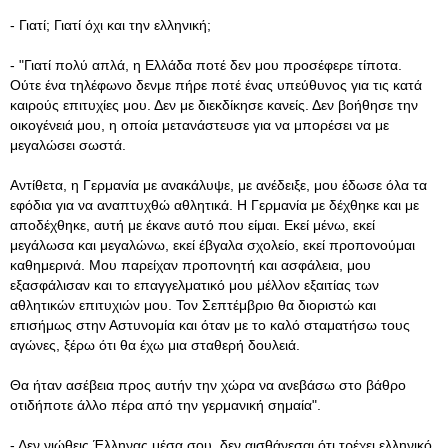
- Γιατί; Γιατί όχι και την ελληνική;
- "Γιατί πολύ απλά, η Ελλάδα ποτέ δεν μου προσέφερε τίποτα.
Ούτε ένα τηλέφωνο δενμε πήρε ποτέ ένας υπεύθυνος για τις κατά
καιρούς επιτυχίες μου. Δεν με διεκδίκησε κανείς. Δεν βοήθησε την
οικογένειά μου, η οποία μετανάστευσε για να μπορέσει να με
μεγαλώσει σωστά.
Αντίθετα, η Γερμανία με ανακάλυψε, με ανέδειξε, μου έδωσε όλα τα
εφόδια για να αναπτυχθώ αθλητικά. Η Γερμανία με δέχθηκε και με
αποδέχθηκε, αυτή με έκανε αυτό που είμαι. Εκεί μένω, εκεί
μεγάλωσα και μεγαλώνω, εκεί έβγαλα σχολείο, εκεί προπονούμαι
καθημερινά. Μου παρείχαν προπονητή και ασφάλεια, μου
εξασφάλισαν και το επαγγελματικό μου μέλλον εξαιτίας των
αθλητικών επιτυχιών μου. Τον Σεπτέμβριο θα διοριστώ και
επισήμως στην Αστυνομία και όταν με το καλό σταματήσω τους
αγώνες, ξέρω ότι θα έχω μια σταθερή δουλειά.
Θα ήταν ασέβεια προς αυτήν την χώρα να ανεβάσω στο βάθρο
οτιδήποτε άλλο πέρα από την γερμανική σημαία".
- Δεν νιώθεις Έλληνας μέσα σου, δεν αισθάνεσαι ότι τρέχει ελληνικό